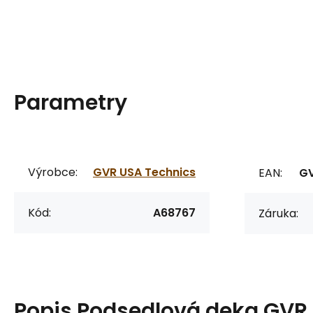
Parametry
Výrobce:
GVR USA Technics
EAN:
G
Kód:
A68767
Záruka:
Popis
Podsedlová deka GVR S