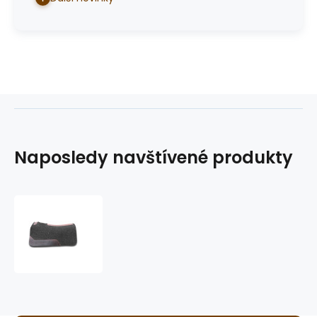
Naposledy navštívené produkty
Podsedlová
deka
GVR
Short
felt