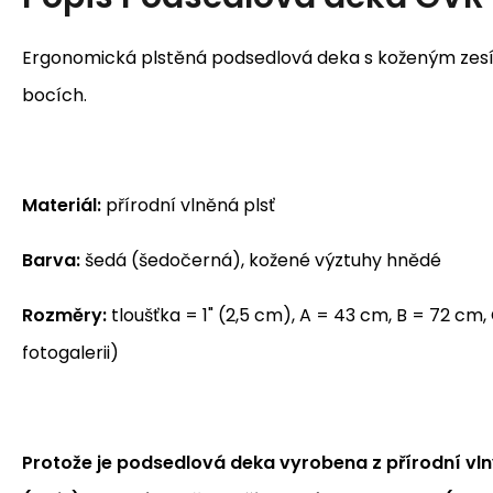
Ergonomická plstěná podsedlová deka s koženým zesí
bocích.
Materiál:
přírodní vlněná plsť
Barva:
šedá (šedočerná), kožené výztuhy hnědé
Rozměry:
tloušťka = 1" (2,5 cm), A = 43 cm, B = 72 cm
fotogalerii)
Protože je podsedlová deka vyrobena z přírodní vlny