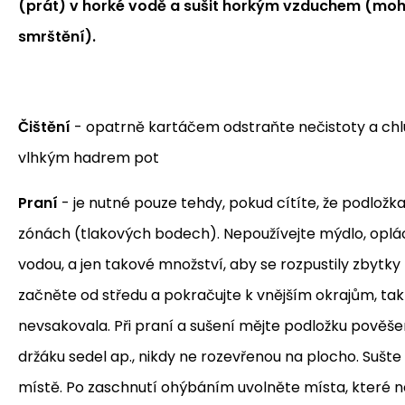
(prát) v horké vodě a sušit horkým vzduchem (mohl
smrštění).
Čištění
- opatrně kartáčem odstraňte nečistoty a chl
vlhkým hadrem pot
Praní
- je nutné pouze tehdy, pokud cítíte, že podložka
zónách (tlakových bodech). Nepoužívejte mýdlo, oplá
vodou, a jen takové množství, aby se rozpustily zbytky 
začněte od středu a pokračujte k vnějším okrajům, t
nevsakovala. Při praní a sušení mějte podložku pověš
držáku sedel ap., nikdy ne rozevřenou na plocho. Suš
místě. Po zaschnutí ohýbáním uvolněte místa, které 