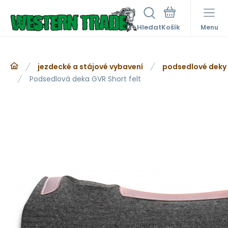
Hledat
Menu
jezdecké a stájové vybavení
podsedlové deky
Podsedlová deka GVR Short felt