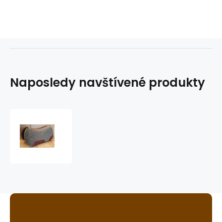
Naposledy navštívené produkty
Podsedlová
deka
GVR
Butterfly
cut-
out