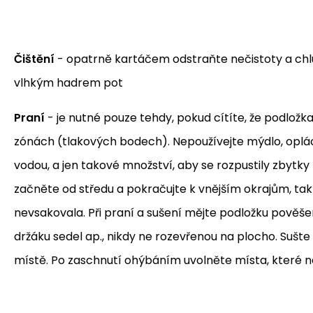
Čištění
- opatrně kartáčem odstraňte nečistoty a chl
vlhkým hadrem pot
Praní
- je nutné pouze tehdy, pokud cítíte, že podložka
zónách (tlakových bodech). Nepoužívejte mýdlo, oplá
vodou, a jen takové množství, aby se rozpustily zbytky 
začněte od středu a pokračujte k vnějším okrajům, t
nevsakovala. Při praní a sušení mějte podložku pověš
držáku sedel ap., nikdy ne rozevřenou na plocho. Suš
místě. Po zaschnutí ohýbáním uvolněte místa, které 