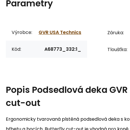
Parametry
Výrobce:
GVR USA Technics
Záruka:
Kód:
A68773_332:1_
Tloušťka:
Popis
Podsedlová deka GVR 
cut-out
Ergonomicky tvarovaná plstěná podsedlová deka s k
hřbetu a bocích. Butterfly cut-out je vhodná pro kon