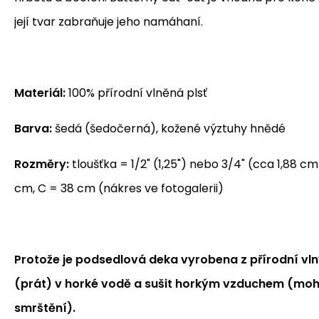
její tvar zabraňuje jeho namáhaní.
Materiál:
100% přírodní vlněná plsť
Barva:
šedá (šedočerná), kožené výztuhy hnědé
Rozměry:
tloušťka = 1/2" (1,25") nebo 3/4" (cca 1,88 cm
cm, C = 38 cm (nákres ve fotogalerii)
Protože je podsedlová deka vyrobena z přírodní vlny
(prát) v horké vodě a sušit horkým vzduchem (mohl
smrštění).