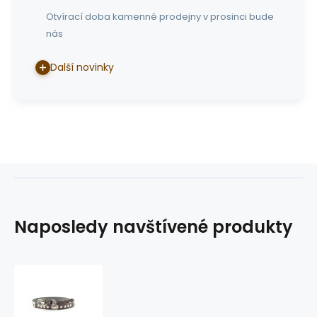
Otvírací doba kamenné prodejny v prosinci bude
nás
Další novinky
Naposledy navštívené produkty
ozdobný
řemínek