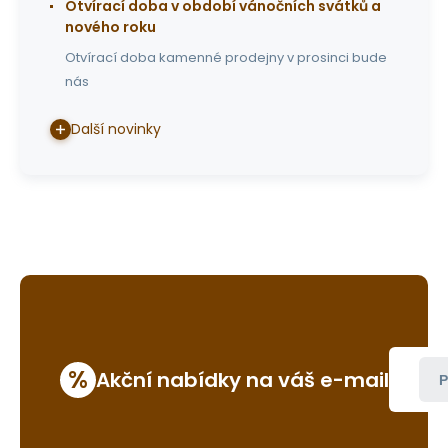
Otvírací doba v období vánočních svátků a
nového roku
Otvírací doba kamenné prodejny v prosinci bude
nás
Další novinky
%
Akční nabídky na váš e-mail
P