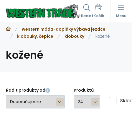
Hledat
Menu
western móda-doplňky výbava jezdce
klobouky, čepice
klobouky
kožené
kožené
Řadit produkty od
Produktů
Skla