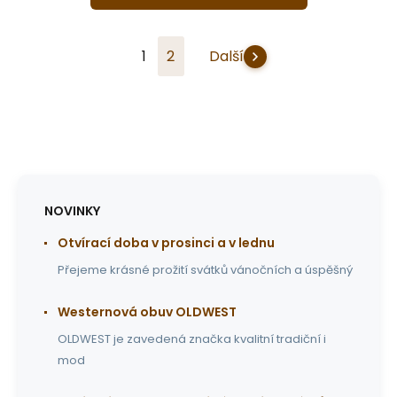
1
2
Další
NOVINKY
Otvírací doba v prosinci a v lednu
Přejeme krásné prožití svátků vánočních a úspěšný
Westernová obuv OLDWEST
OLDWEST je zavedená značka kvalitní tradiční i
mod