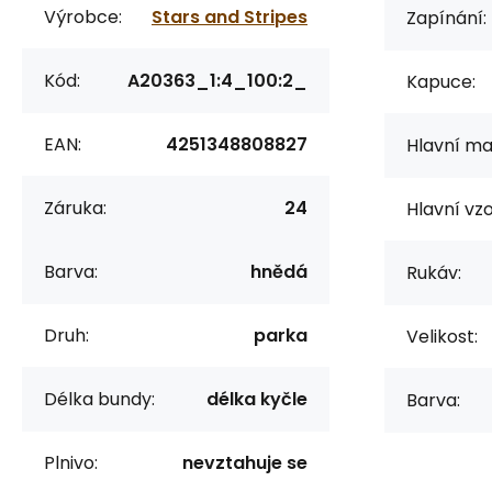
Výrobce:
Stars and Stripes
Zapínání:
Kód:
A20363_1:4_100:2_
Kapuce:
EAN:
4251348808827
Hlavní mat
Záruka:
24
Hlavní vzo
Barva:
hnědá
Rukáv:
Druh:
parka
Velikost:
Délka bundy:
délka kyčle
Barva:
Plnivo:
nevztahuje se