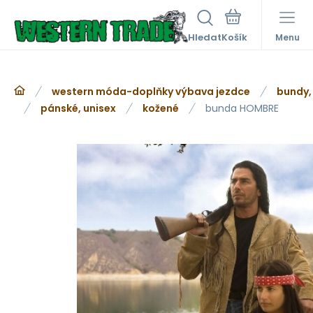
Hledat
Menu
western móda-doplňky výbava jezdce
bundy,
pánské, unisex
kožené
bunda HOMBRE