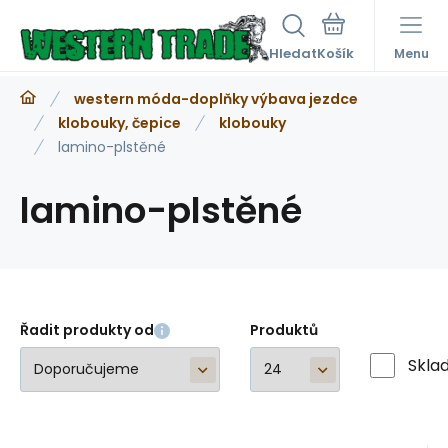
Hledat
Menu
western móda-doplňky výbava jezdce
klobouky, čepice
klobouky
lamino-plstěné
lamino-plstěné
Řadit produkty od
Produktů
Skla