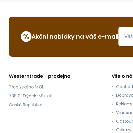
%
Akční nabídky na váš e-mail
Westerntrade - prodejna
Vše o n
Obchod
Třebízského 1481
Doprava
738 01 Frýdek-Místek
Reklama
Česká Republika
Vrácení
Odstoup
Odkazy