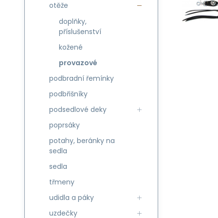
otěže
doplňky,
příslušenství
kožené
provazové
podbradní řemínky
podbřišníky
podsedlové deky
poprsáky
potahy, beránky na
sedla
sedla
třmeny
udidla a páky
uzdečky