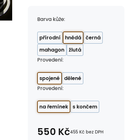
Barva kůže:
přírodní
hnědá
černá
mahagon
žlutá
Provedení:
spojené
dělené
Provedení:
na řemínek
s končem
550
Kč
455
Kč
bez DPH