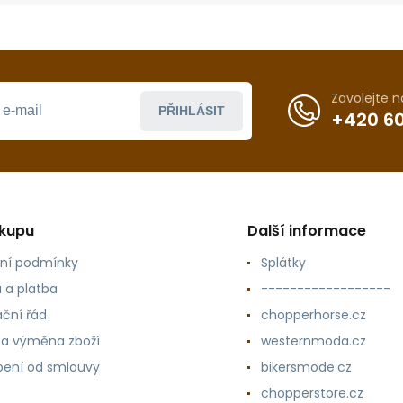
Zavolejte 
PŘIHLÁSIT
+420 60
ákupu
Další informace
ní podmínky
Splátky
 a platba
------------------
ční řád
chopperhorse.cz
 a výměna zboží
westernmoda.cz
ení od smlouvy
bikersmode.cz
chopperstore.cz