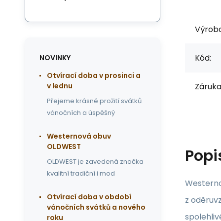
Výrob
Kód:
NOVINKY
Otvírací doba v prosinci a
Záruka
v lednu
Přejeme krásné prožití svátků
vánočních a úspěšný
Westernová obuv
OLDWEST
Popi
OLDWEST je zavedená značka
kvalitní tradiční i mod
Westerno
Otvírací doba v období
z oděruv
vánočních svátků a nového
spolehli
roku