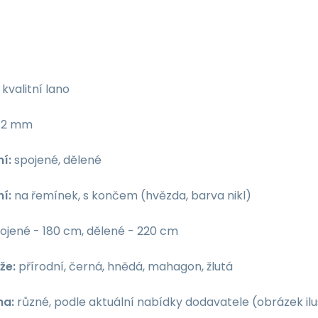
kvalitní lano
12 mm
í:
spojené, dělené
í:
na řemínek, s končem (hvězda, barva nikl)
ojené - 180 cm, dělené - 220 cm
že:
přírodní, černá, hnědá, mahagon, žlutá
na:
různé, podle aktuální nabídky dodavatele (obrázek ilu