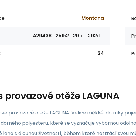
ce:
Montana
Ba
A29438_259:2_291:1_292:1_
P
:
24
P
s
provazové otěže LAGUNA
vé provazové otěže LAGUNA. Velice měkké, do ruky příj
zdorného polyesteru, které se vyznačuje výbornou odoln
vé lano s dlouhou životností, během které neztrácí svou