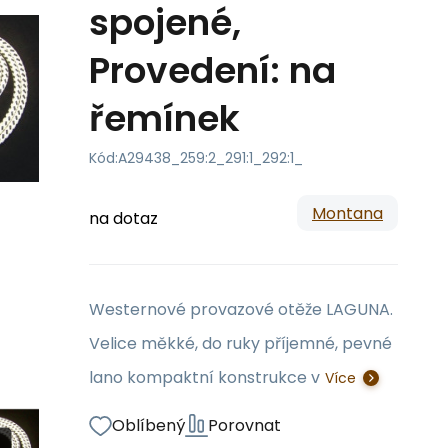
spojené,
Provedení: na
řemínek
Kód:
A29438_259:2_291:1_292:1_
Montana
na dotaz
Westernové provazové otěže LAGUNA.
Velice měkké, do ruky příjemné, pevné
lano kompaktní konstrukce v
Více
Oblíbený
Porovnat