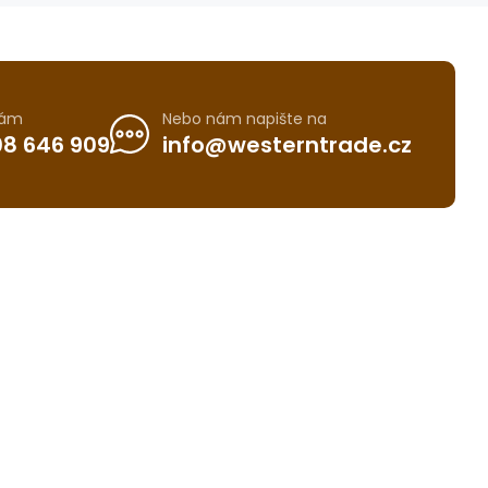
nám
Nebo nám napište na
8 646 909
info@westerntrade.cz