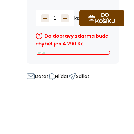
DO
ks
KOŠÍKU
Do dopravy zdarma bude
chybět jen
4 290
Kč
Dotaz
Hlídat
Sdílet