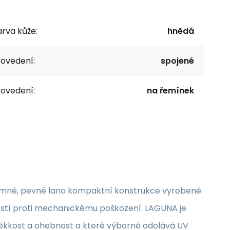
rva kůže:
hnědá
rovedení:
spojené
rovedení:
na řemínek
emné, pevné lano kompaktní konstrukce vyrobené
ostí proti mechanickému poškození. LAGUNA je
 měkkost a ohebnost a které výborně odolává UV