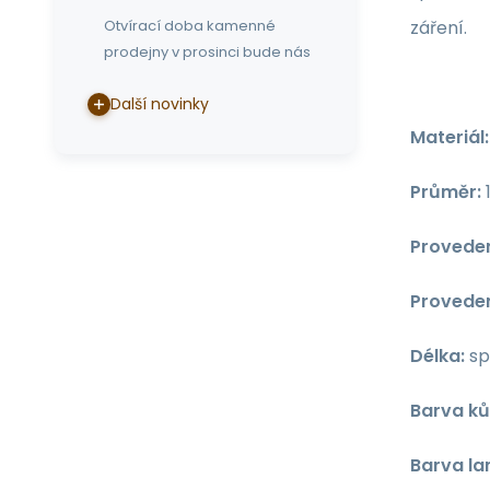
záření.
Otvírací doba kamenné
prodejny v prosinci bude nás
Další novinky
Materiál:
Průměr:
Proveden
Proveden
Délka:
sp
Barva ků
Barva la