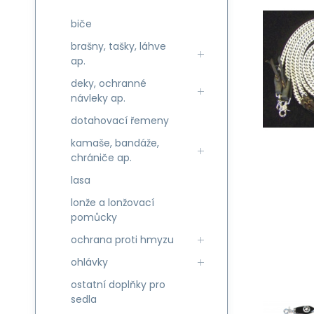
biče
brašny, tašky, láhve
ap.
deky, ochranné
návleky ap.
dotahovací řemeny
kamaše, bandáže,
chrániče ap.
lasa
lonže a lonžovací
pomůcky
ochrana proti hmyzu
ohlávky
ostatní doplňky pro
sedla