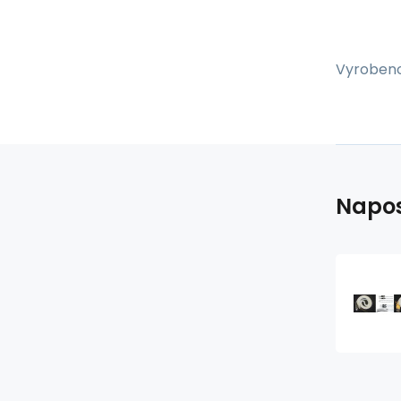
Vyrobeno
Napos