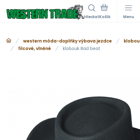
Hledat
Menu
western móda-doplňky výbava jezdce
klobou
filcové, vlněné
klobouk Bad beat