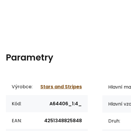
Parametry
Výrobce:
Stars and Stripes
Hlavní mat
Kód:
A64406_1:4_
Hlavní vzo
EAN:
4251348825848
Druh: