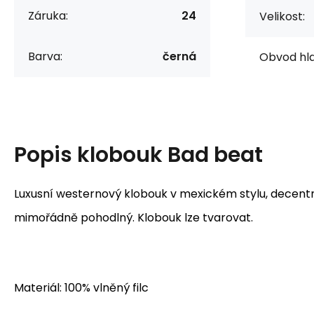
Záruka:
24
Velikost:
Barva:
černá
Obvod hla
Popis
klobouk Bad beat
Luxusní westernový klobouk v mexickém stylu, decent
mimořádně pohodlný. Klobouk lze tvarovat.
Materiál: 100% vlněný filc