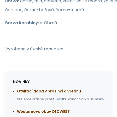
Barva:
černá, bílá, červená, žlutá, světle modrá, zelen
červená, černo-béžová, černo-modrá
Barva karabiny:
stříbrná
Vyrobeno v České republice.
NOVINKY
Otvírací doba v prosinci a v lednu
Přejeme krásné prožití svátků vánočních a úspěšný
Westernová obuv OLDWEST