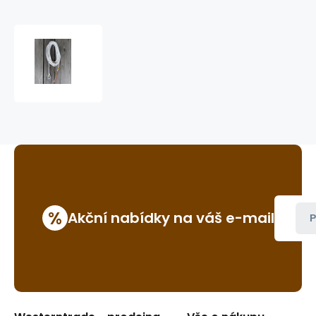
Lonž
pro
horsemanship
6,5
m
jemná
%
Akční nabídky na váš e-mail
P