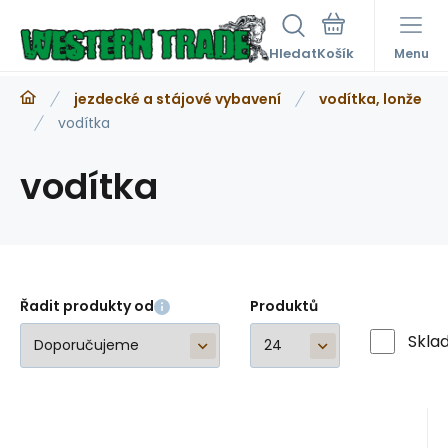
Hledat
Menu
jezdecké a stájové vybavení
vodítka, lonže
vodítka
vodítka
Řadit produkty od
Produktů
Skla