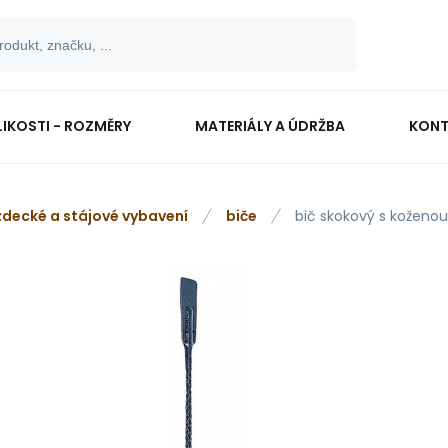
LIKOSTI - ROZMĚRY
MATERIÁLY A ÚDRŽBA
KONT
zdecké a stájové vybavení
biče
bič skokový s koženo