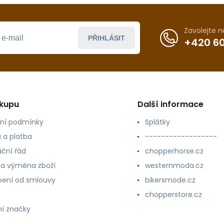
Zavolejte 
PŘIHLÁSIT
+420 60
ákupu
Další informace
ní podmínky
Splátky
 a platba
------------------
ční řád
chopperhorse.cz
 a výměna zboží
westernmoda.cz
ení od smlouvy
bikersmode.cz
chopperstore.cz
í značky