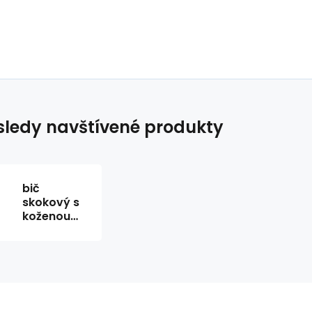
ledy navštívené produkty
bič
skokový s
koženou
plácačkou