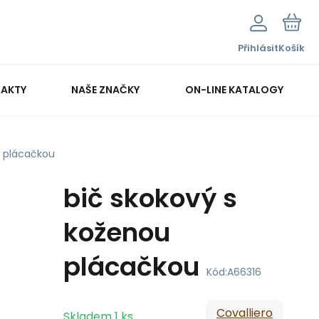
Přihlásit
Košík
AKTY
NAŠE ZNAČKY
ON-LINE KATALOGY
u plácačkou
bič skokový s
koženou
plácačkou
Kód:
A66316
Covalliero
Skladem
1
ks