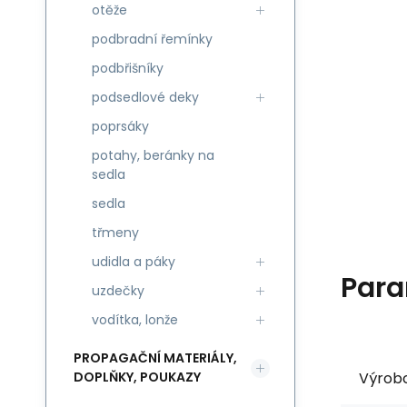
otěže
podbradní řemínky
podbřišníky
podsedlové deky
poprsáky
potahy, beránky na
sedla
sedla
třmeny
udidla a páky
Para
uzdečky
vodítka, lonže
PROPAGAČNÍ MATERIÁLY,
Výrob
DOPLŇKY, POUKAZY