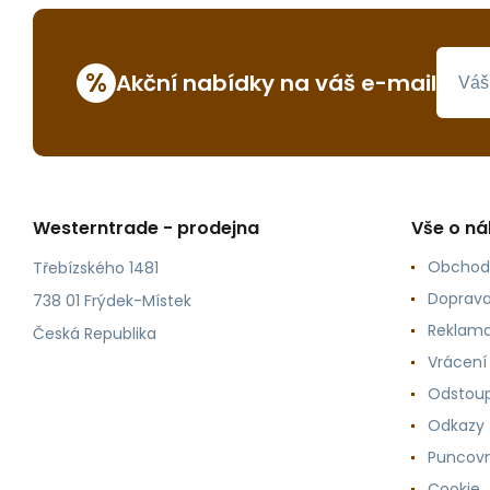
%
Akční nabídky na váš e-mail
Westerntrade - prodejna
Vše o n
Obchod
Třebízského 1481
Doprava
738 01 Frýdek-Místek
Reklama
Česká Republika
Vrácení
Odstoup
Odkazy
Puncovn
Cookie