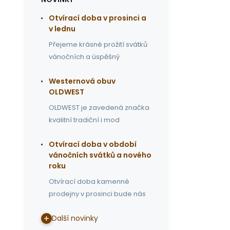
Otvírací doba v prosinci a
v lednu
Přejeme krásné prožití svátků
vánočních a úspěšný
Westernová obuv
OLDWEST
OLDWEST je zavedená značka
kvalitní tradiční i mod
Otvírací doba v období
vánočních svátků a nového
roku
Otvírací doba kamenné
prodejny v prosinci bude nás
Další novinky