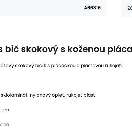
A66316
Zá
s
bič skokový s koženou plác
átový skokový bičík s plácačkou a plastovou rukojetí.
sklolaminát, nylonový oplet, rukojeť plast
 cm
erná