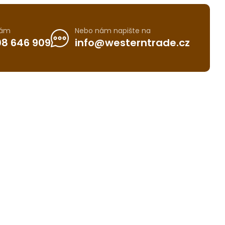
nám
Nebo nám napište na
8 646 909
info@westerntrade.cz