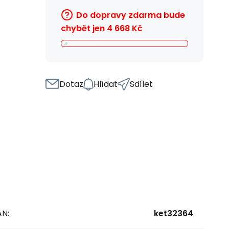
Do dopravy zdarma bude
chybět jen
4 668
Kč
Dotaz
Hlídat
Sdílet
AN:
ket32364