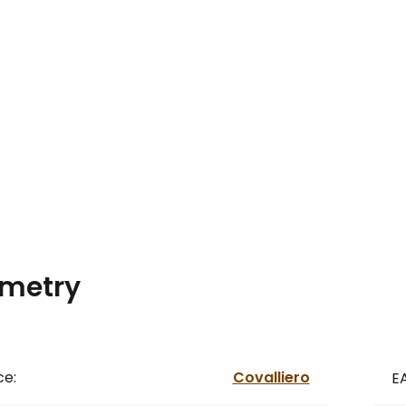
metry
ce:
Covalliero
E