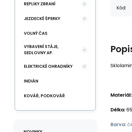
REPLIKY ZBRANÍ
Kód:
JEZDECKÉ ŠPERKY
VOLNÝ ČAS
Popi
VYBAVENÍ STÁJE,
SEDLOVNY AP.
Sklolamin
ELEKTRICKÉ OHRADNÍKY
INDIÁN
Materiál:
KOVÁŘ, PODKOVÁŘ
Délka:
65
Barva:
č
NOVINKY