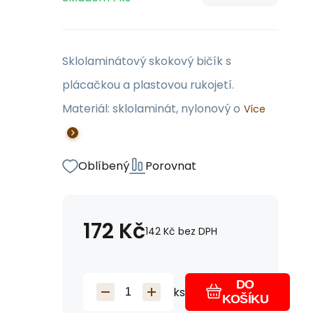
Sklolaminátový skokový bičík s
plácačkou a plastovou rukojetí.
Materiál: sklolaminát, nylonový o
Více
Oblíbený
Porovnat
172
Kč
142
Kč
bez DPH
DO
ks
KOŠÍKU