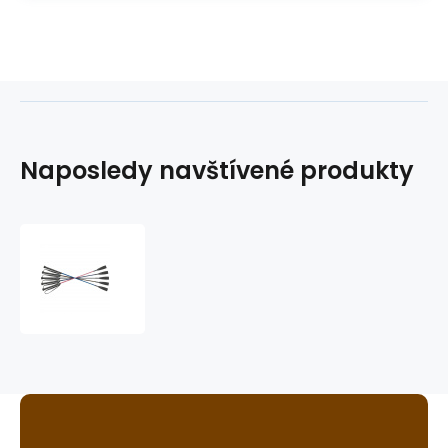
Naposledy navštívené produkty
bič
jezdecký
FLECK