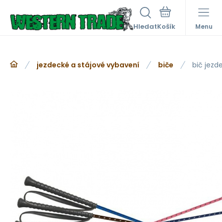
Hledat
Menu
jezdecké a stájové vybavení
biče
bič jezd