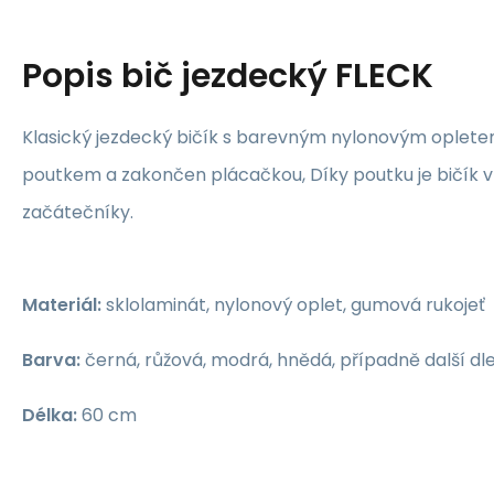
Popis
bič jezdecký FLECK
Klasický jezdecký bičík s barevným nylonovým oplete
poutkem a zakončen plácačkou, Díky poutku je bičík v
začátečníky.
Materiál:
sklolaminát, nylonový oplet, gumová rukojeť
Barva:
černá, růžová, modrá, hnědá, případně další dl
Délka:
60 cm