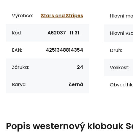
Výrobce:
Stars and Stripes
Hlavní mat
Kód:
A62037_11:31_
Hlavní vzo
EAN:
4251348814354
Druh:
Záruka:
24
Velikost:
Barva:
černá
Obvod hla
Popis
westernový klobouk S