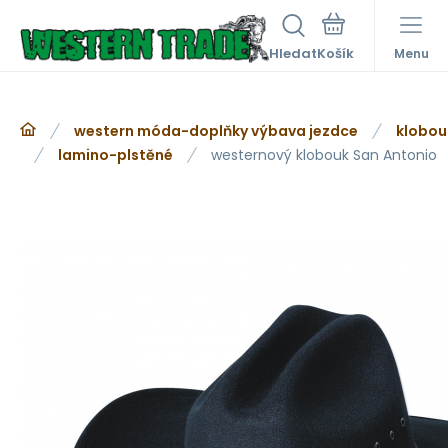
Hledat
Menu
western móda-doplňky výbava jezdce
klobou
lamino-plstěné
westernový klobouk San Antonio