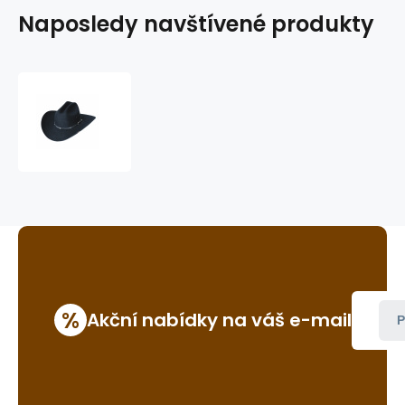
Naposledy navštívené produkty
westernový
klobouk
San
Antonio
%
Akční nabídky na váš e-mail
P