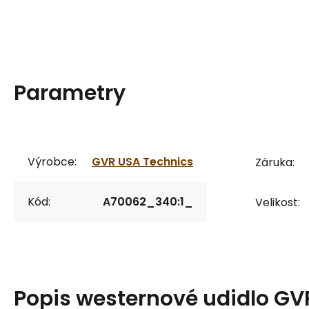
Parametry
Výrobce:
GVR USA Technics
Záruka:
Kód:
A70062_340:1_
Velikost:
Popis
westernové udidlo GV