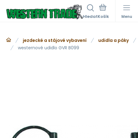
Hledat
Menu
jezdecké a stájové vybavení
udidla a páky
westernové udidlo GVR B099