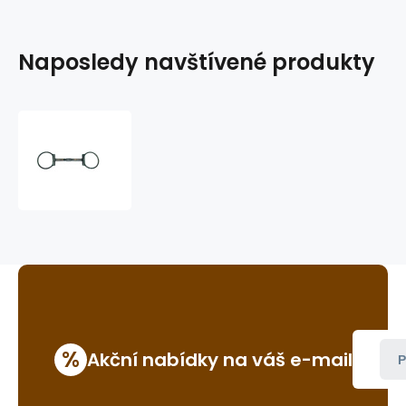
Naposledy navštívené produkty
westernové
udidlo
GVR
B099
%
Akční nabídky na váš e-mail
P