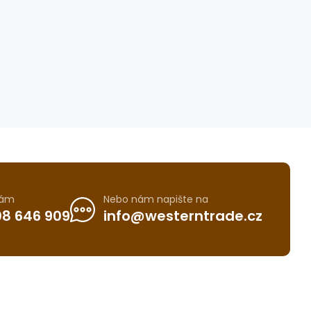
nám
Nebo nám napište na
8 646 909
info@westerntrade.cz