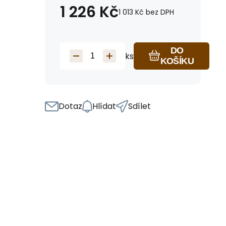
1 226
Kč
1 013
Kč
bez DPH
DO
ks
KOŠÍKU
Dotaz
Hlídat
Sdílet