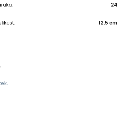
ruka:
24
likost:
12,5 cm
6
ek.