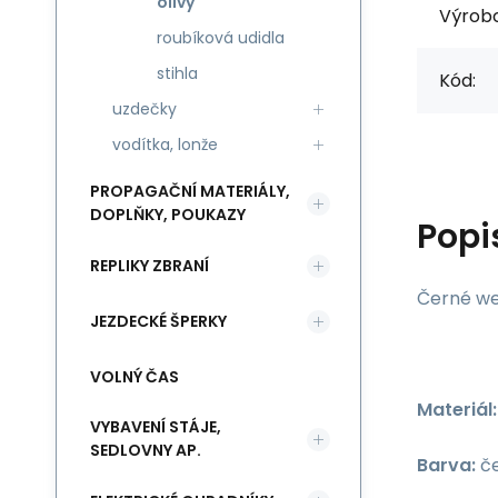
olivy
Výrob
roubíková udidla
stihla
Kód:
uzdečky
vodítka, lonže
PROPAGAČNÍ MATERIÁLY,
DOPLŇKY, POUKAZY
Popi
REPLIKY ZBRANÍ
Černé we
JEZDECKÉ ŠPERKY
VOLNÝ ČAS
Materiál:
VYBAVENÍ STÁJE,
SEDLOVNY AP.
Barva:
č