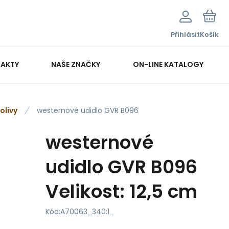
Přihlásit
Košík
AKTY
NAŠE ZNAČKY
ON-LINE KATALOGY
olivy
westernové udidlo GVR B096
westernové
udidlo GVR B096
Velikost: 12,5 cm
Kód:
A70063_340:1_