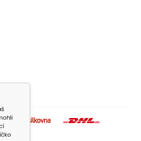
áš
mohli
cí
íčko