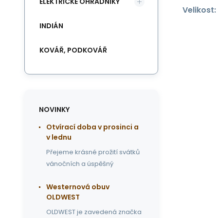
ELEKTRICKÉ OHRADNÍKY
Velikost:
INDIÁN
KOVÁŘ, PODKOVÁŘ
NOVINKY
Otvírací doba v prosinci a
v lednu
Přejeme krásné prožití svátků
vánočních a úspěšný
Westernová obuv
OLDWEST
OLDWEST je zavedená značka