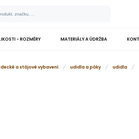
LIKOSTI - ROZMĚRY
MATERIÁLY A ÚDRŽBA
KONT
zdecké a stájové vybavení
udidla a páky
udidla