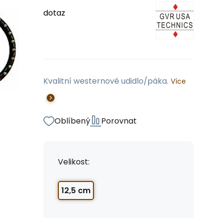
dotaz
Kvalitní westernové udidlo/páka.
Více
Oblíbený
Porovnat
Velikost:
12,5 cm