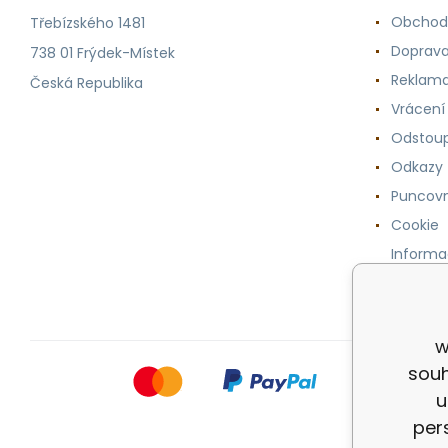
Obchod
Třebízského 1481
Doprava
738 01 Frýdek-Místek
Reklama
Česká Republika
Vrácení
Odstoup
Odkazy
Puncovn
Cookie
Informa
osobníc
w
souh
u
per