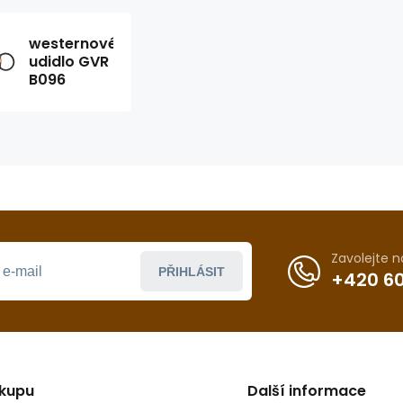
westernové
udidlo GVR
B096
Zavolejte 
PŘIHLÁSIT
+420 60
ákupu
Další informace