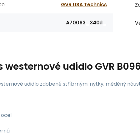
ce:
GVR USA Technics
Zá
A70063_340:1_
Ve
s
westernové udidlo GVR B09
sternové udidlo zdobené stříbrnými nýtky, měděný náust
ocel
erná