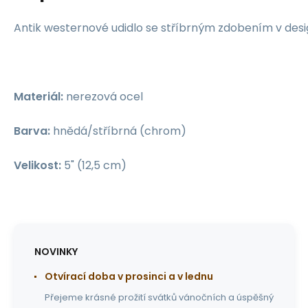
Antik westernové udidlo se stříbrným zdobením v desig
Materiál:
nerezová ocel
Barva:
hnědá/stříbrná (chrom)
Velikost:
5" (12,5 cm)
NOVINKY
Otvírací doba v prosinci a v lednu
Přejeme krásné prožití svátků vánočních a úspěšný