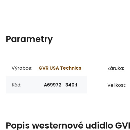
Parametry
Výrobce:
GVR USA Technics
Záruka:
Kód:
A69972_340:1_
Velikost:
Popis
westernové udidlo GV