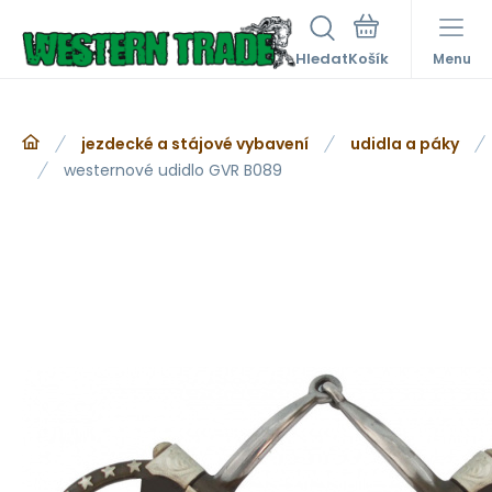
Hledat
Menu
jezdecké a stájové vybavení
udidla a páky
westernové udidlo GVR B089