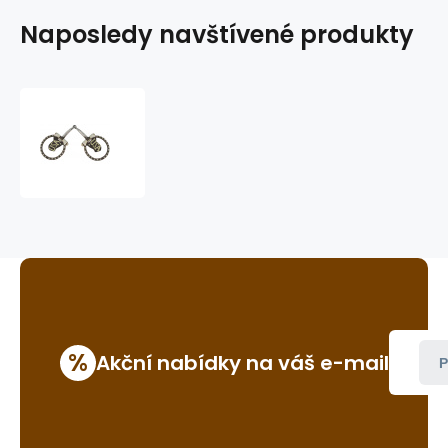
Naposledy navštívené produkty
westernové
udidlo
GVR
B089
%
Akční nabídky na váš e-mail
P