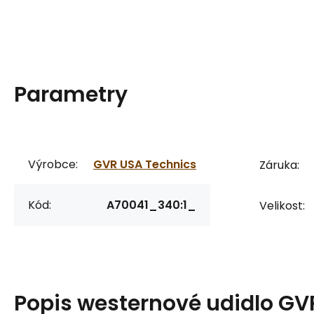
Parametry
Výrobce:
GVR USA Technics
Záruka:
Kód:
A70041_340:1_
Velikost:
Popis
westernové udidlo GV