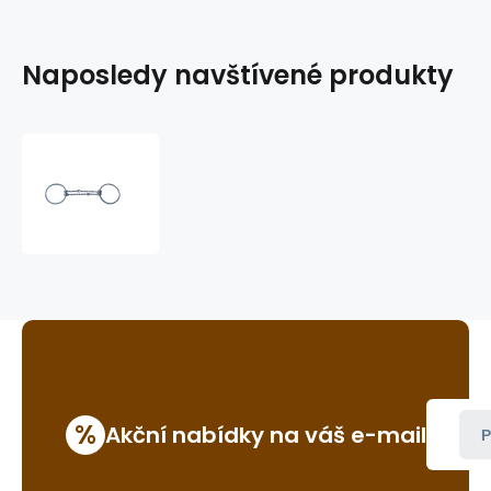
Naposledy navštívené produkty
westernové
udidlo
GVR
B069
%
Akční nabídky na váš e-mail
P