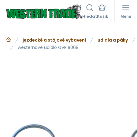
Hledat
Menu
jezdecké a stájové vybavení
udidla a páky
westernové udidlo GVR B069