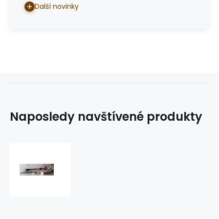
Další novinky
Naposledy navštívené produkty
westernová
uzdečka
GVR
WC3550-
G