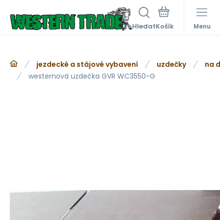
Hledat
Menu
jezdecké a stájové vybavení
uzdečky
na d
westernová uzdečka GVR WC3550-G