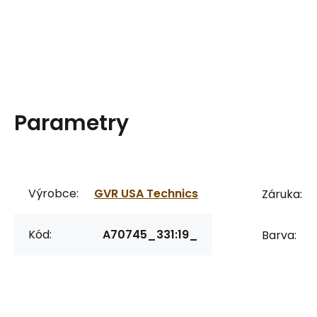
Parametry
Výrobce:
GVR USA Technics
Záruka:
Kód:
A70745_331:19_
Barva: