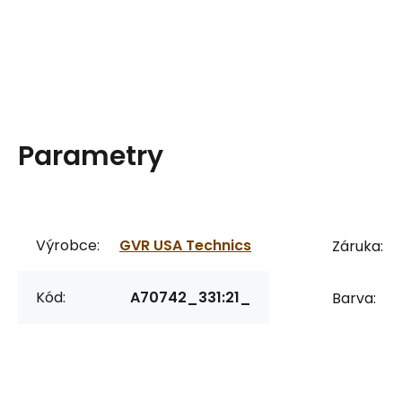
Parametry
Výrobce:
GVR USA Technics
Záruka:
Kód:
A70742_331:21_
Barva: