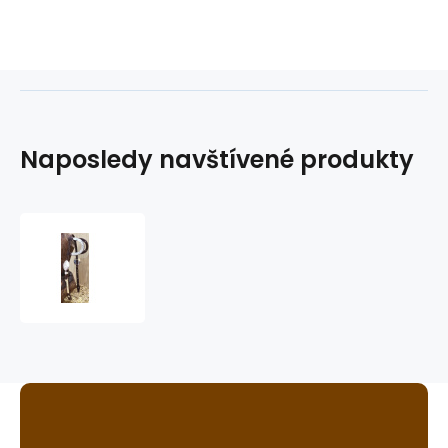
Naposledy navštívené produkty
westernová
uzdečka
GVR
WC3523