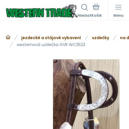
Hledat
Menu
jezdecké a stájové vybavení
uzdečky
na d
westernová uzdečka GVR WC3523