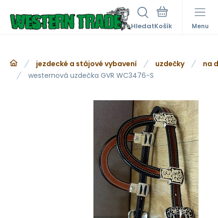
Hledat
Menu
jezdecké a stájové vybavení
uzdečky
na d
westernová uzdečka GVR WC3476-S