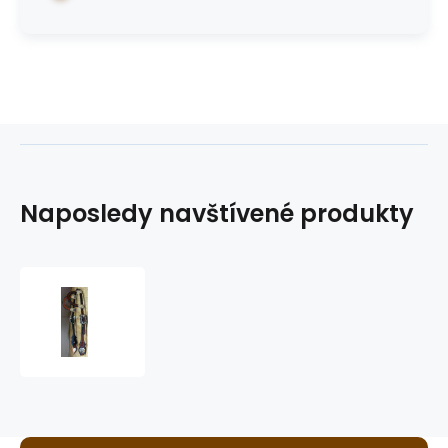
Naposledy navštívené produkty
westernová
uzdečka
GVR
WC3476-
S