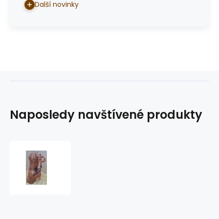
Další novinky
Naposledy navštívené produkty
westernová
uzdečka
GVR
WC2003GB