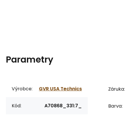
Parametry
Výrobce:
GVR USA Technics
Záruka:
Kód:
A70868_331:7_
Barva: