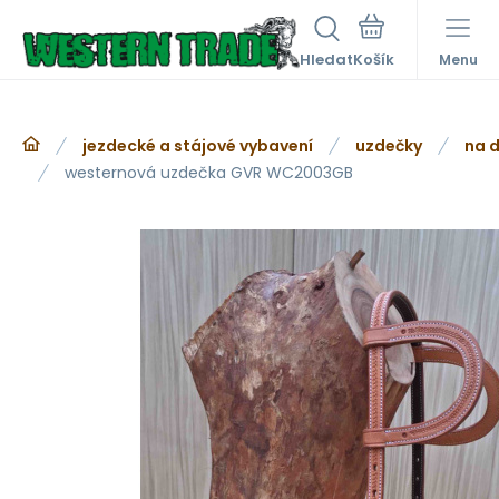
Hledat
Menu
jezdecké a stájové vybavení
uzdečky
na d
westernová uzdečka GVR WC2003GB