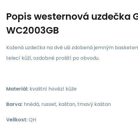
Popis
westernová uzdečka 
WC2003GB
Kožená uzdečka na dvě uši zdobená jemným basketem
telecí kůží, ozdobné prošití po obvodu.
Materiál:
kvalitní hovězí kůže
Barva:
hnědá, russet, kaštan, tmavý kaštan
Velikost:
QH