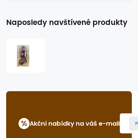
Naposledy navštívené produkty
westernová
uzdečka
GVR
BB3372
%
Akční nabídky na váš e-mail
P