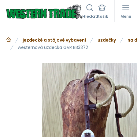
Hledat
Menu
jezdecké a stájové vybavení
uzdečky
na d
westernová uzdečka GVR BB3372