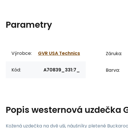
Parametry
Výrobce:
GVR USA Technics
Záruka:
Kód:
A70839_331:7_
Barva:
Popis
westernová uzdečka 
Kožená uzdečka na dvě uši, náušníky pletené Buckaro