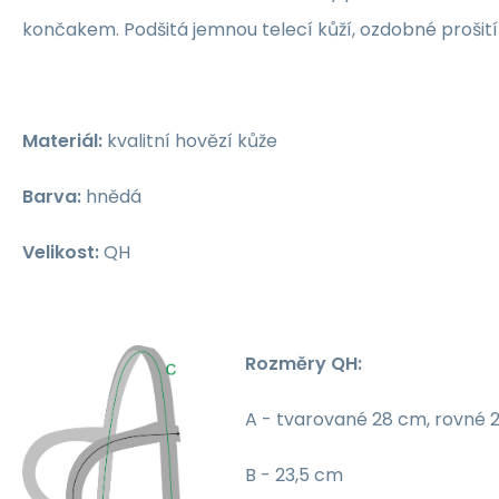
končakem. Podšitá jemnou telecí kůží, ozdobné prošit
Materiál:
kvalitní hovězí kůže
Barva:
hnědá
Velikost:
QH
Rozměry QH:
A - tvarované 28 cm, rovné 
B - 23,5 cm