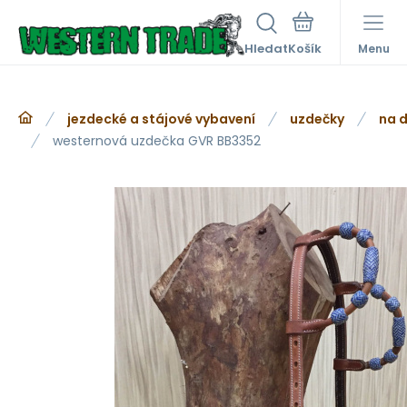
Hledat
Menu
jezdecké a stájové vybavení
uzdečky
na d
westernová uzdečka GVR BB3352