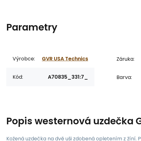
Parametry
Výrobce:
GVR USA Technics
Záruka:
Kód:
A70835_331:7_
Barva:
Popis
westernová uzdečka 
Kožená uzdečka na dvě uši zdobená opletením z žíní. P