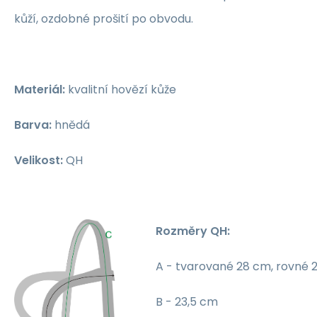
kůží, ozdobné prošití po obvodu.
Materiál:
kvalitní hovězí kůže
Barva:
hnědá
Velikost:
QH
Rozměry QH:
A - tvarované 28 cm, rovné 
B - 23,5 cm