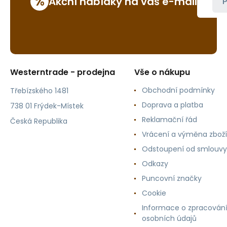
%
Akční nabídky na váš e-mail
P
Westerntrade - prodejna
Vše o nákupu
Obchodní podmínky
Třebízského 1481
Doprava a platba
738 01 Frýdek-Místek
Reklamační řád
Česká Republika
Vrácení a výměna zboží
Odstoupení od smlouvy
Odkazy
Puncovní značky
Cookie
Informace o zpracován
osobních údajů