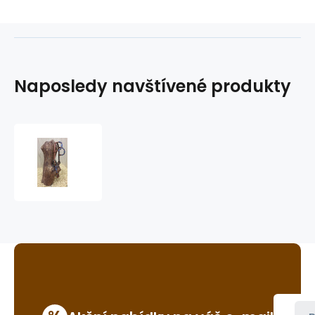
Naposledy navštívené produkty
westernová
uzdečka
GVR
BB3352