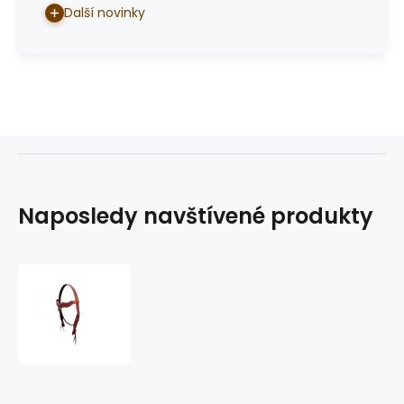
Další novinky
Naposledy navštívené produkty
westernová
uzdečka
GVR
4045F