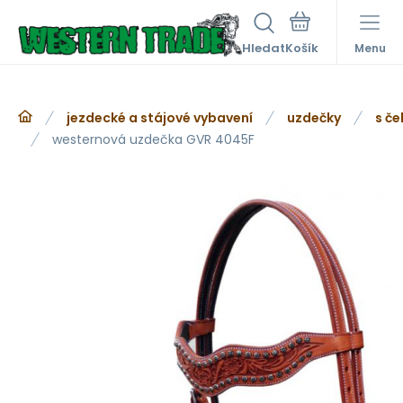
Hledat
Menu
jezdecké a stájové vybavení
uzdečky
s če
westernová uzdečka GVR 4045F