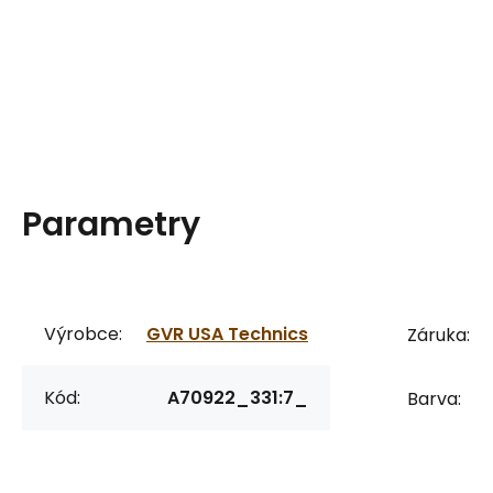
Parametry
Výrobce:
GVR USA Technics
Záruka:
Kód:
A70922_331:7_
Barva: