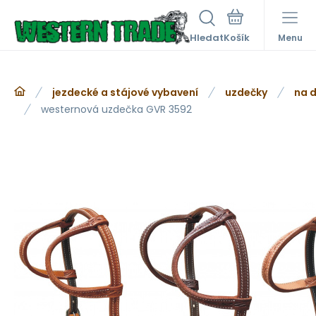
Hledat
Menu
jezdecké a stájové vybavení
uzdečky
na d
westernová uzdečka GVR 3592