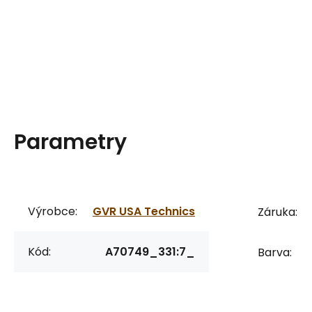
Parametry
Výrobce:
GVR USA Technics
Záruka:
Kód:
A70749_331:7_
Barva: