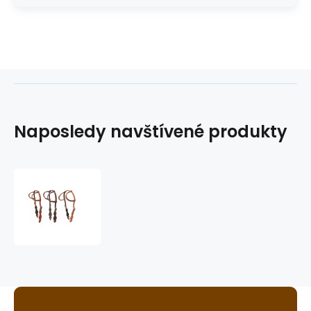
Naposledy navštívené produkty
westernová
uzdečka
GVR
3592