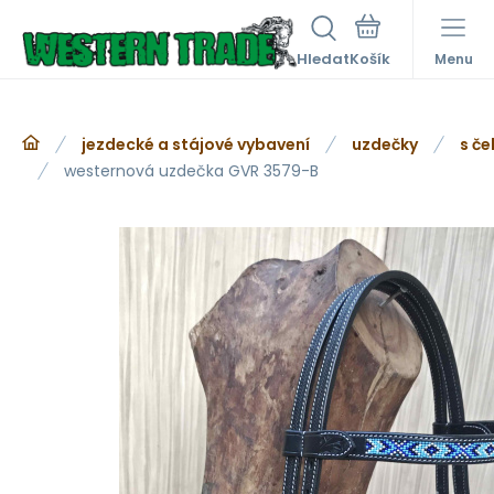
Hledat
Menu
jezdecké a stájové vybavení
uzdečky
s če
westernová uzdečka GVR 3579-B