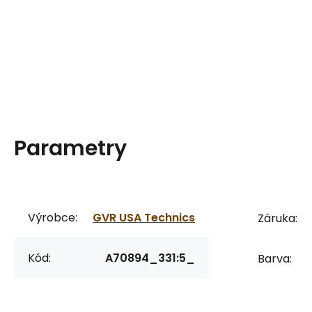
Parametry
Výrobce:
GVR USA Technics
Záruka:
Kód:
A70894_331:5_
Barva: