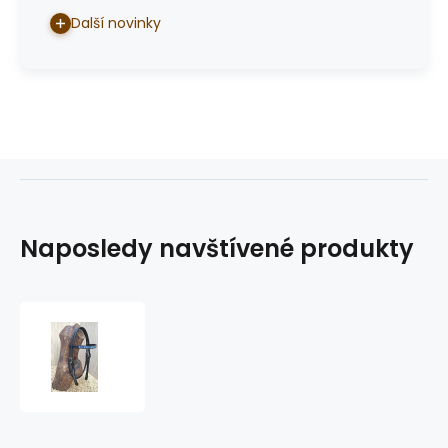
Další novinky
Naposledy navštívené produkty
westernová
uzdečka
GVR
3579-
B