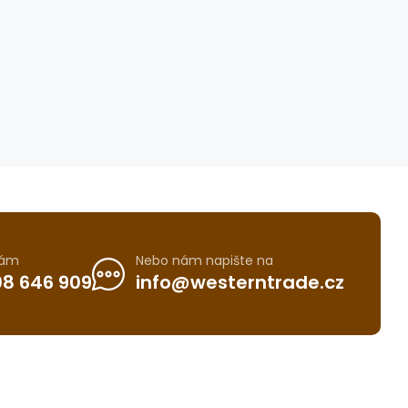
nám
Nebo nám napište na
8 646 909
info@westerntrade.cz