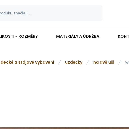
LIKOSTI - ROZMĚRY
MATERIÁLY A ÚDRŽBA
KONT
zdecké a stájové vybavení
uzdečky
na dvě uši
w