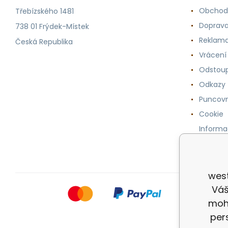
Obchod
Třebízského 1481
Doprava
738 01 Frýdek-Místek
Reklama
Česká Republika
Vrácení
Odstoup
Odkazy
Puncovn
Cookie
Informa
osobníc
west
Váš
mohl
per