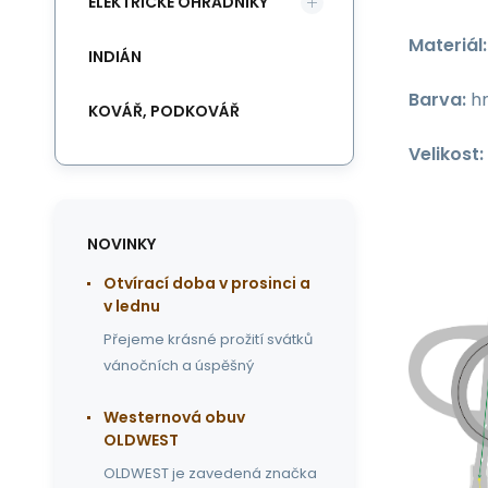
ELEKTRICKÉ OHRADNÍKY
Materiál:
INDIÁN
Barva:
hn
KOVÁŘ, PODKOVÁŘ
Velikost:
NOVINKY
Otvírací doba v prosinci a
v lednu
Přejeme krásné prožití svátků
vánočních a úspěšný
Westernová obuv
OLDWEST
OLDWEST je zavedená značka