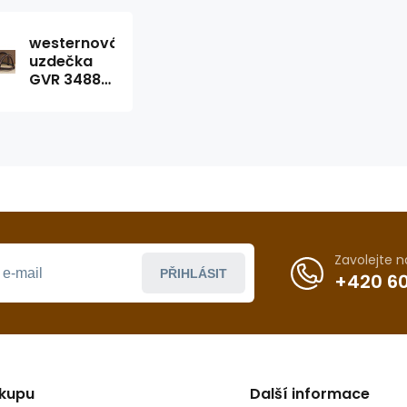
westernová
uzdečka
GVR 3488-
Pshow
Zavolejte 
PŘIHLÁSIT
+420 60
ákupu
Další informace