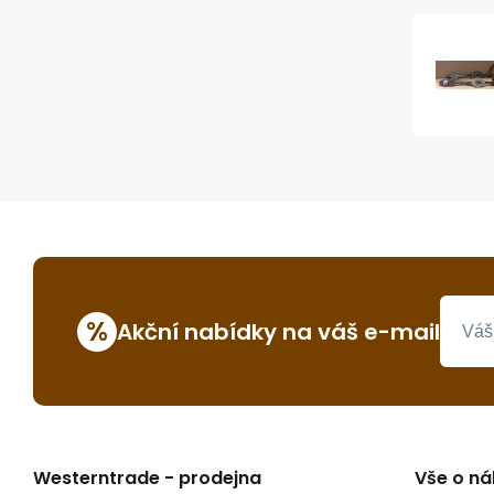
%
Akční nabídky na váš e-mail
Westerntrade - prodejna
Vše o n