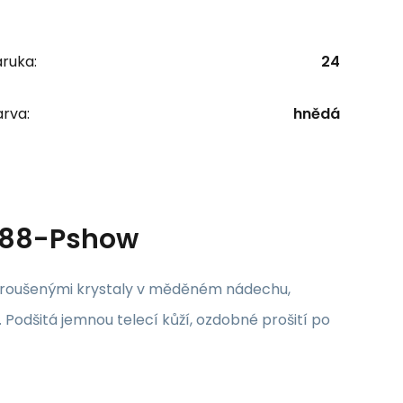
ruka:
24
rva:
hnědá
488-Pshow
broušenými krystaly v měděném nádechu,
Podšitá jemnou telecí kůží, ozdobné prošití po