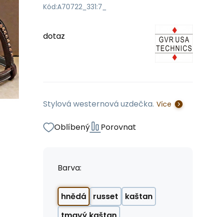
Kód:
A70722_331:7_
dotaz
Stylová westernová uzdečka.
Více
Oblíbený
Porovnat
Barva:
hnědá
russet
kaštan
tmavý kaštan