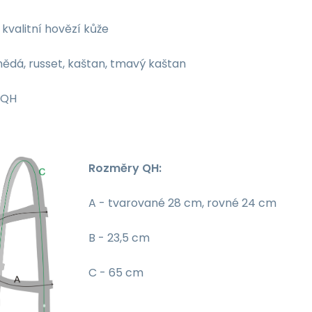
kvalitní hovězí kůže
ědá, russet, kaštan, tmavý kaštan
QH
Rozměry QH:
A - tvarované 28 cm, rovné 24 cm
B - 23,5 cm
C - 65 cm