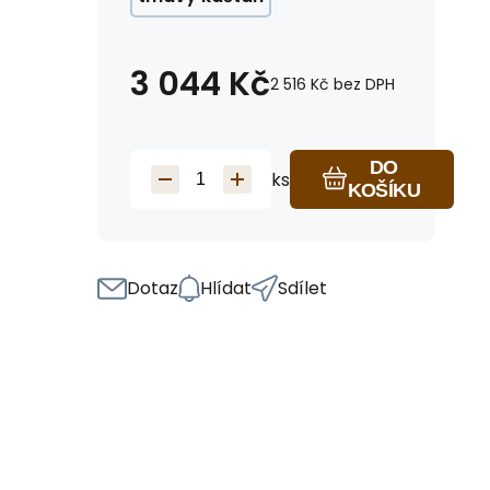
3 044
Kč
2 516
Kč
bez DPH
DO
ks
KOŠÍKU
Dotaz
Hlídat
Sdílet