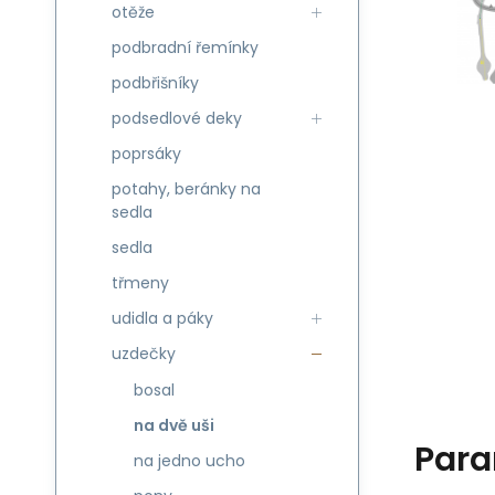
otěže
podbradní řemínky
podbřišníky
podsedlové deky
poprsáky
potahy, beránky na
sedla
sedla
třmeny
udidla a páky
uzdečky
bosal
na dvě uši
Para
na jedno ucho