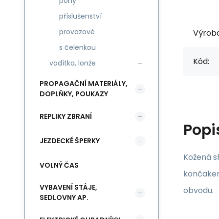
pony
příslušenství
provazové
Výrob
s čelenkou
Kód:
vodítka, lonže
PROPAGAČNÍ MATERIÁLY,
DOPLŇKY, POUKAZY
REPLIKY ZBRANÍ
Popi
JEZDECKÉ ŠPERKY
Kožená s
VOLNÝ ČAS
končakem 
VYBAVENÍ STÁJE,
obvodu.
SEDLOVNY AP.