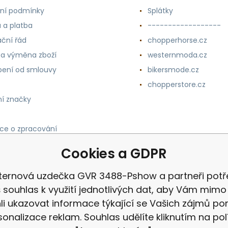
ní podmínky
Splátky
 a platba
------------------
ční řád
chopperhorse.cz
 a výměna zboží
westernmoda.cz
ení od smlouvy
bikersmode.cz
chopperstore.cz
í značky
ce o zpracování
h údajů
Cookies a GDPR
ernová uzdečka GVR 3488-Pshow a partneři potř
 souhlas k využití jednotlivých dat, aby Vám mimo 
i ukazovat informace týkající se Vašich zájmů p
sonalizace reklam. Souhlas udělíte kliknutím na pol