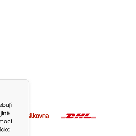
ebují
jiné
omocí
íčko