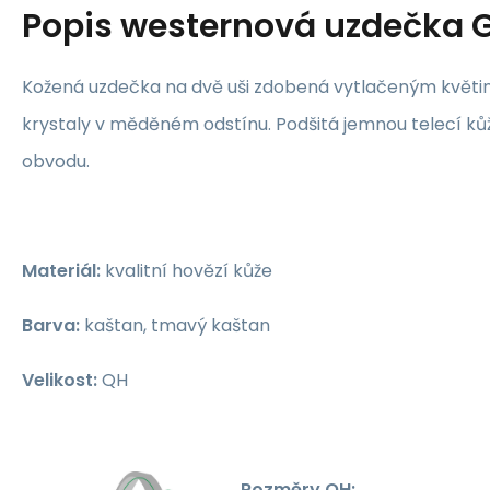
Popis
westernová uzdečka 
Kožená uzdečka na dvě uši zdobená vytlačeným květ
krystaly v měděném odstínu. Podšitá jemnou telecí kůž
obvodu.
Materiál:
kvalitní hovězí kůže
Barva:
kaštan, tmavý kaštan
Velikost:
QH
Rozměry QH: