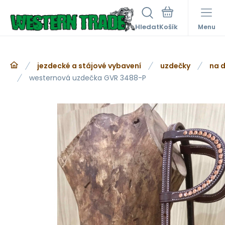
Hledat
Menu
jezdecké a stájové vybavení
uzdečky
na d
westernová uzdečka GVR 3488-P