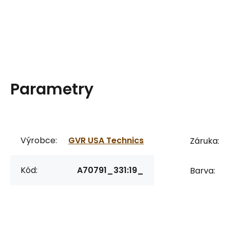
Parametry
Výrobce:
GVR USA Technics
Záruka:
Kód:
A70791_331:19_
Barva: