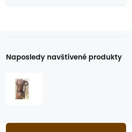
Naposledy navštívené produkty
westernová
uzdečka
GVR
3488-
P