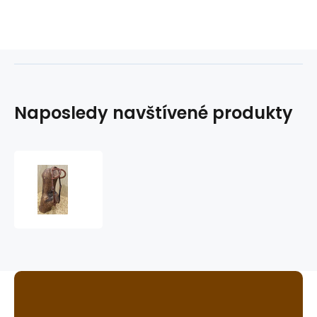
Naposledy navštívené produkty
westernová
uzdečka
GVR
3437B