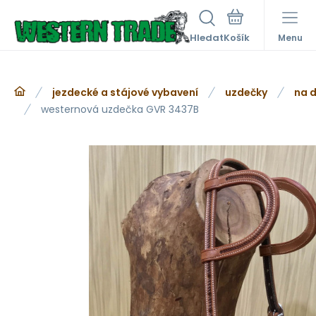
Hledat
Menu
jezdecké a stájové vybavení
uzdečky
na d
westernová uzdečka GVR 3437B