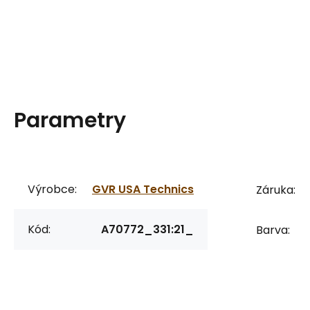
Parametry
Výrobce:
GVR USA Technics
Záruka:
Kód:
A70772_331:21_
Barva: