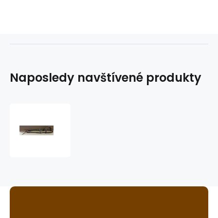
Naposledy navštívené produkty
westernová
uzdečka
GVR
3426A