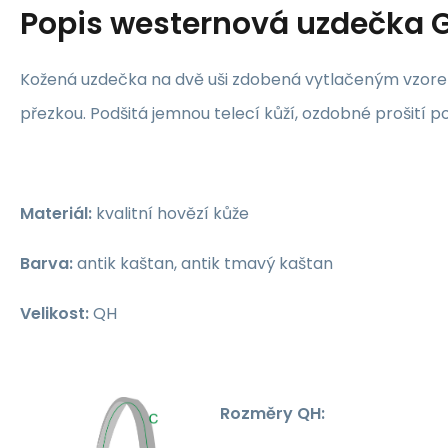
Popis
westernová uzdečka 
Kožená uzdečka na dvě uši zdobená vytlačeným vzo
přezkou. Podšitá jemnou telecí kůží, ozdobné prošití p
Materiál:
kvalitní hovězí kůže
Barva:
antik kaštan, antik tmavý kaštan
Velikost:
QH
Rozměry QH: