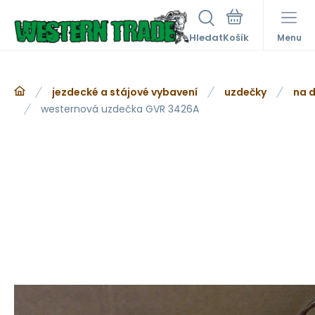
Hledat
Menu
jezdecké a stájové vybavení
uzdečky
na d
westernová uzdečka GVR 3426A