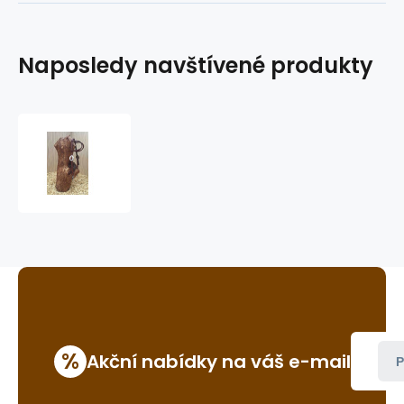
Naposledy navštívené produkty
westernová
uzdečka
GVR
3076
%
Akční nabídky na váš e-mail
P