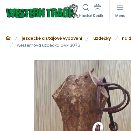
Hledat
Menu
jezdecké a stájové vybavení
uzdečky
na d
westernová uzdečka GVR 3076