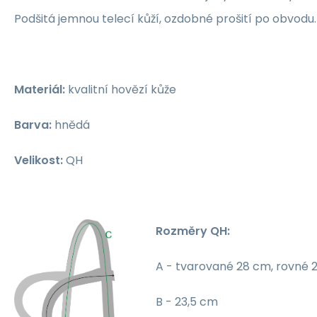
Podšitá jemnou telecí kůží, ozdobné prošití po obvodu.
Materiál:
kvalitní hovězí kůže
Barva:
hnědá
Velikost:
QH
Rozměry QH:
A - tvarované 28 cm, rovné 
B - 23,5 cm