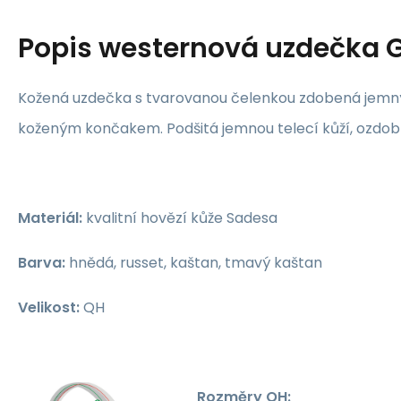
Popis
westernová uzdečka 
Kožená uzdečka s tvarovanou čelenkou zdobená jem
koženým končakem. Podšitá jemnou telecí kůží, ozdob
Materiál:
kvalitní hovězí kůže Sadesa
Barva:
hnědá, russet, kaštan, tmavý kaštan
Velikost:
QH
Rozměry QH: