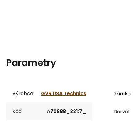
Parametry
Výrobce:
GVR USA Technics
Záruka:
Kód:
A70888_331:7_
Barva: