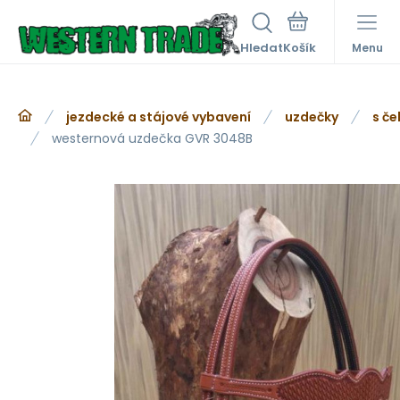
Hledat
Menu
jezdecké a stájové vybavení
uzdečky
s če
westernová uzdečka GVR 3048B