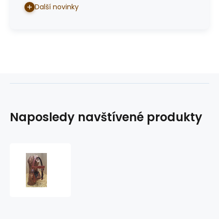
Další novinky
Naposledy navštívené produkty
westernová
uzdečka
GVR
3048B