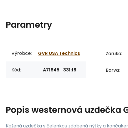
Parametry
Výrobce:
GVR USA Technics
Záruka:
Kód:
A71845_331:18_
Barva:
Popis
westernová uzdečka 
Kožená uzdečka s čelenkou zdobená nýtky a končake