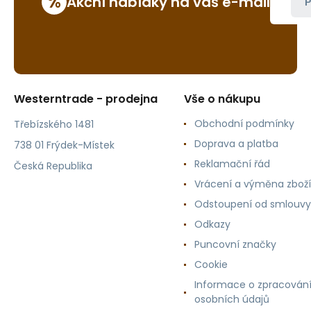
%
Akční nabídky na váš e-mail
P
Westerntrade - prodejna
Vše o nákupu
Obchodní podmínky
Třebízského 1481
Doprava a platba
738 01 Frýdek-Místek
Reklamační řád
Česká Republika
Vrácení a výměna zboží
Odstoupení od smlouvy
Odkazy
Puncovní značky
Cookie
Informace o zpracován
osobních údajů