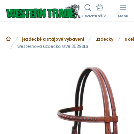
Hledat
Menu
jezdecké a stájové vybavení
uzdečky
s če
westernová uzdečka GVR 3039SLS