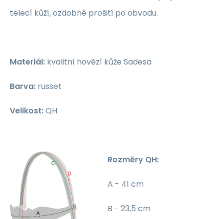
telecí kůží, ozdobné prošití po obvodu.
Materiál:
kvalitní hovězí kůže Sadesa
Barva:
russet
Velikost:
QH
Rozměry QH:
A - 41 cm
B - 23,5 cm