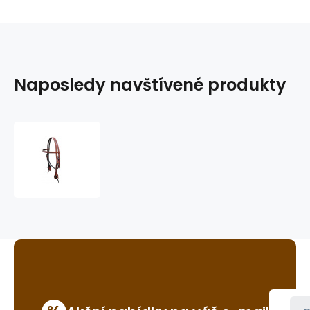
Naposledy navštívené produkty
westernová
uzdečka
GVR
3039SLS