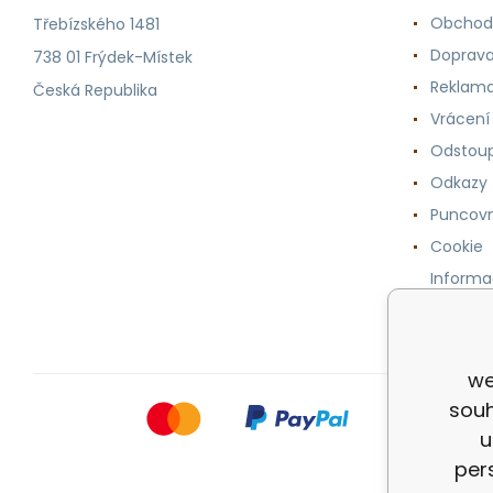
Obchod
Třebízského 1481
Doprava
738 01 Frýdek-Místek
Reklama
Česká Republika
Vrácení
Odstoup
Odkazy
Puncovn
Cookie
Informa
osobníc
we
souh
u
per