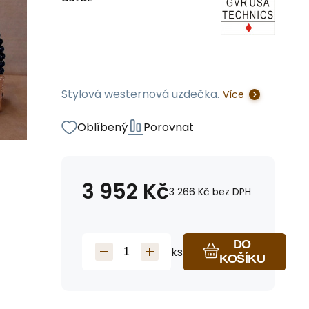
Stylová westernová uzdečka.
Více
Oblíbený
Porovnat
3 952
Kč
3 266
Kč
bez DPH
DO
ks
KOŠÍKU