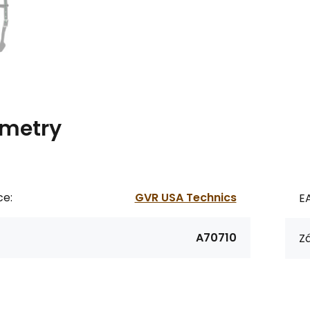
metry
ce:
GVR USA Technics
E
A70710
Zá