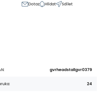
Dotaz
Hlídat
Sdílet
AN:
gvrheadstallgvr0379
ruka:
24