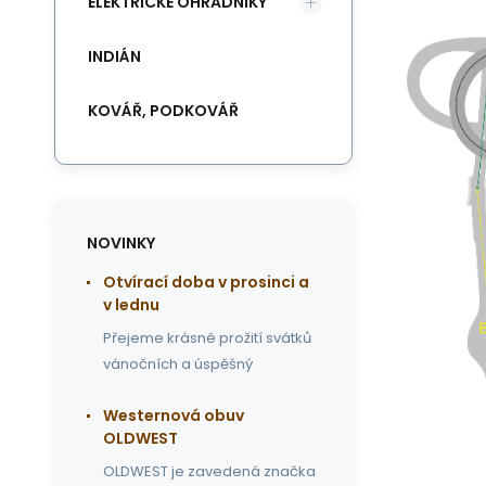
ELEKTRICKÉ OHRADNÍKY
INDIÁN
KOVÁŘ, PODKOVÁŘ
NOVINKY
Otvírací doba v prosinci a
v lednu
Přejeme krásné prožití svátků
vánočních a úspěšný
Westernová obuv
OLDWEST
OLDWEST je zavedená značka