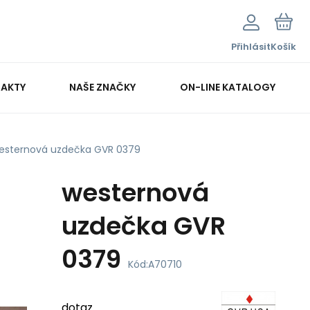
Přihlásit
Košík
AKTY
NAŠE ZNAČKY
ON-LINE KATALOGY
esternová uzdečka GVR 0379
westernová
uzdečka GVR
0379
Kód:
A70710
dotaz