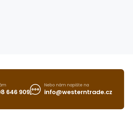
nám
Nebo nám napište na
8 646 909
info@westerntrade.cz