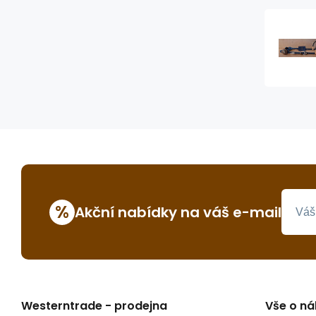
%
Akční nabídky na váš e-mail
Westerntrade - prodejna
Vše o n