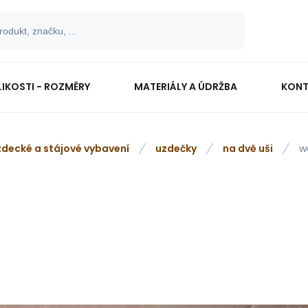
LIKOSTI - ROZMĚRY
MATERIÁLY A ÚDRŽBA
KONT
zdecké a stájové vybavení
uzdečky
na dvě uši
w