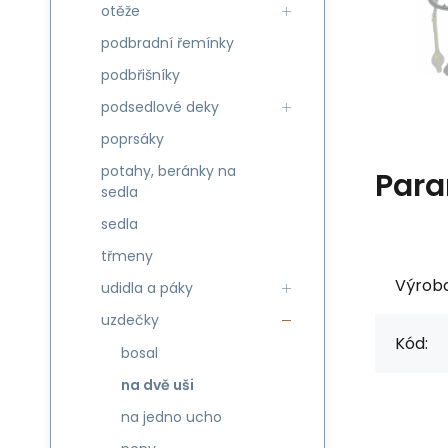
otěže
podbradní řemínky
podbřišníky
podsedlové deky
poprsáky
potahy, beránky na
Para
sedla
sedla
třmeny
Výrob
udidla a páky
uzdečky
Kód:
bosal
na dvě uši
na jedno ucho