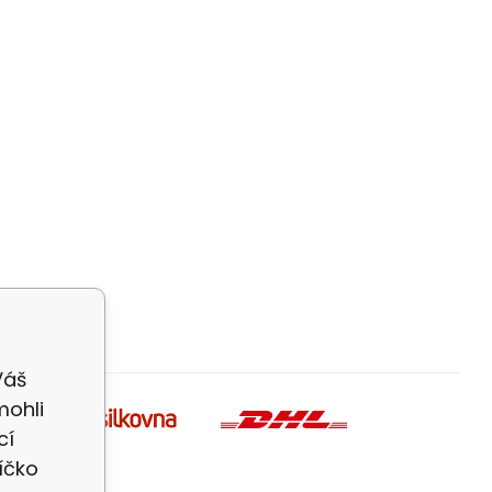
Váš
mohli
cí
íčko