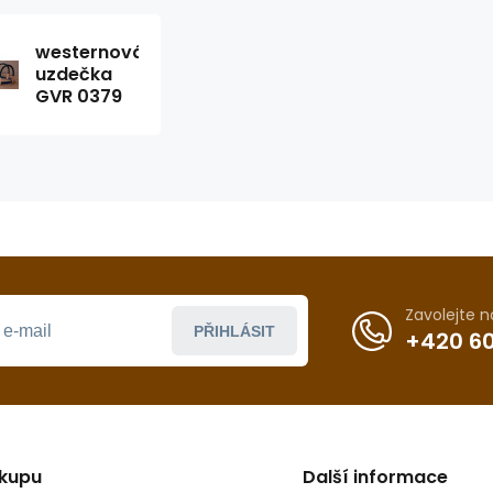
westernová
uzdečka
GVR 0379
Zavolejte 
PŘIHLÁSIT
+420 60
ákupu
Další informace