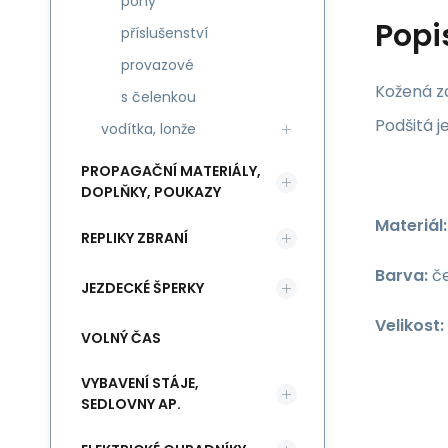
pony
Popi
příslušenství
provazové
Kožená z
s čelenkou
Podšitá j
vodítka, lonže
PROPAGAČNÍ MATERIÁLY,
DOPLŇKY, POUKAZY
Materiál:
REPLIKY ZBRANÍ
Barva:
če
JEZDECKÉ ŠPERKY
Velikost:
VOLNÝ ČAS
VYBAVENÍ STÁJE,
SEDLOVNY AP.