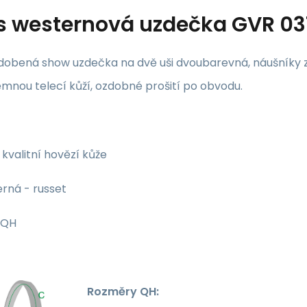
s
westernová uzdečka GVR 03
dobená show uzdečka na dvě uši dvoubarevná, náušníky z 
emnou telecí kůží, ozdobné prošití po obvodu.
kvalitní hovězí kůže
rná - russet
QH
Rozměry QH: