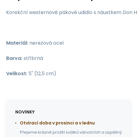
Korekční westernové pákové udidlo s náustkem Don H
Materiál:
nerezová ocel
Barva:
stříbrná
Velikost:
5" (12,5 cm)
NOVINKY
Otvírací doba v prosinci a v lednu
Přejeme krásné prožití svátků vánočních a úspěšný