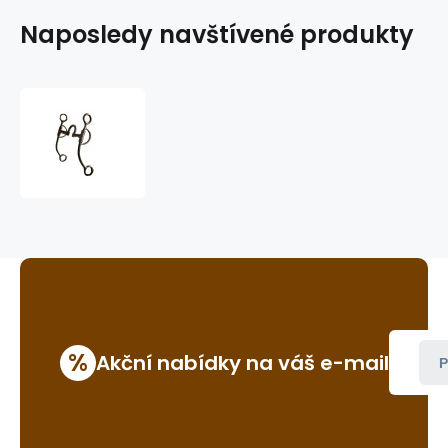
Naposledy navštívené produkty
westernová
páka
GVR
B182
%
Akční nabídky na váš e-mail
P