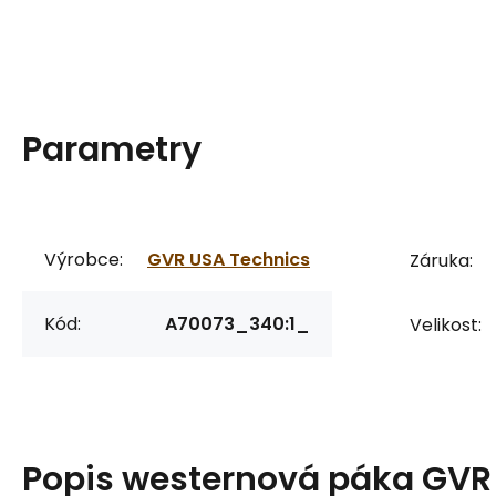
Parametry
Výrobce:
GVR USA Technics
Záruka:
Kód:
A70073_340:1_
Velikost:
Popis
westernová páka GVR