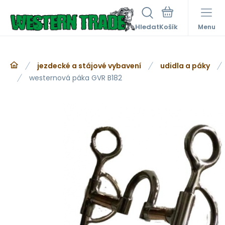
Hledat
Menu
jezdecké a stájové vybavení
udidla a páky
westernová páka GVR B182