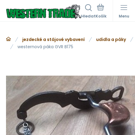
Hledat
Menu
jezdecké a stájové vybavení
udidla a páky
westernová páka GVR B175