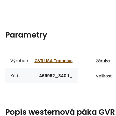
Parametry
Výrobce:
GVR USA Technics
Záruka:
Kód:
A69962_340:1_
Velikost:
Popis
westernová páka GVR