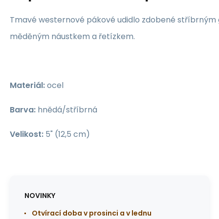
Tmavé westernové pákové udidlo zdobené stříbrným 
měděným náustkem a řetízkem.
Materiál:
ocel
Barva:
hnědá/stříbrná
Velikost:
5" (12,5 cm)
NOVINKY
Otvírací doba v prosinci a v lednu