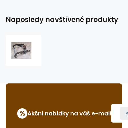
Naposledy navštívené produkty
westernová
páka
GVR
B175
%
Akční nabídky na váš e-mail
P