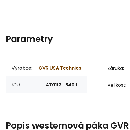
Parametry
Výrobce:
GVR USA Technics
Záruka:
Kód:
A70112_340:1_
Velikost:
Popis
westernová páka GVR