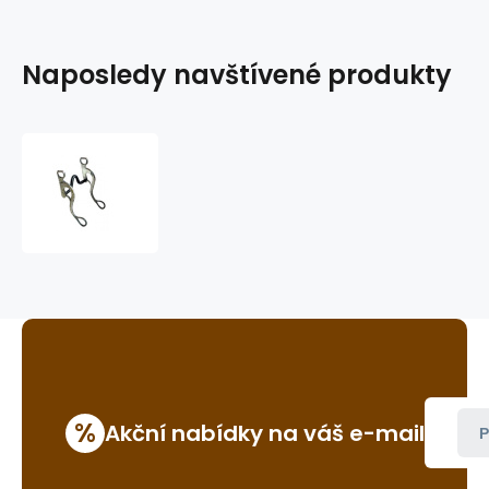
Naposledy navštívené produkty
westernová
páka
GVR
B163
%
Akční nabídky na váš e-mail
P