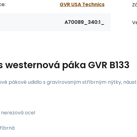
ce:
GVR USA Technics
Zá
A70089_340:1_
Ve
s
westernová páka GVR B133
vé pákové udidlo s gravírovaným stříbrným nýtky, náus
nerezová ocel
říbrná