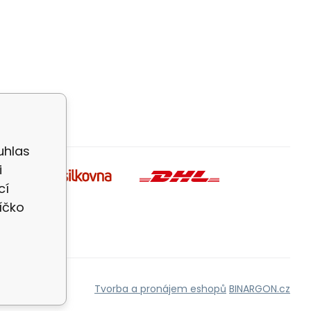
uhlas
i
cí
íčko
Tvorba a pronájem eshopů
BINARGON.cz