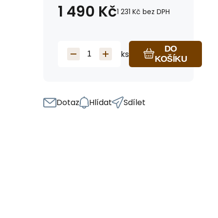
1 490
Kč
1 231
Kč
bez DPH
DO
ks
KOŠÍKU
Dotaz
Hlídat
Sdílet