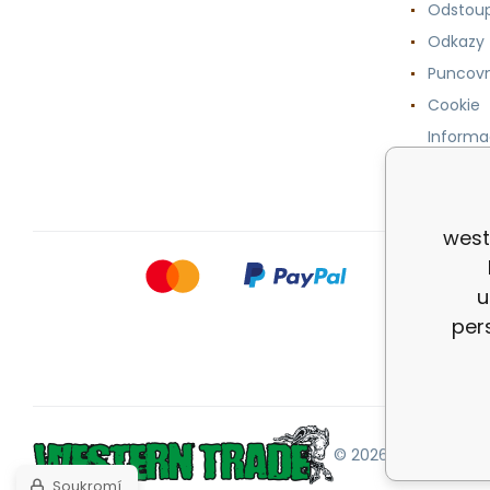
Odstoup
Odkazy
Puncovn
Cookie
Informa
osobníc
west
u
per
© 2026 |
Mapa strán
Soukromí