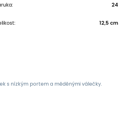
ruka:
24
likost:
12,5 cm
tek s nízkým portem a měděnými válečky.