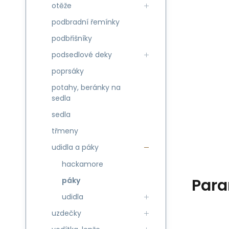
otěže
podbradní řemínky
podbřišníky
podsedlové deky
poprsáky
potahy, beránky na
sedla
sedla
třmeny
udidla a páky
hackamore
Para
páky
udidla
uzdečky