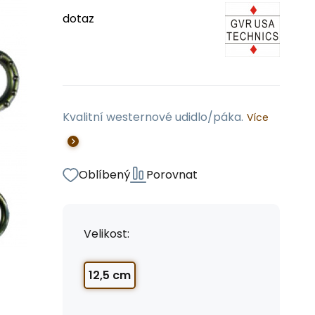
dotaz
Kvalitní westernové udidlo/páka.
Více
Oblíbený
Porovnat
Velikost:
12,5 cm