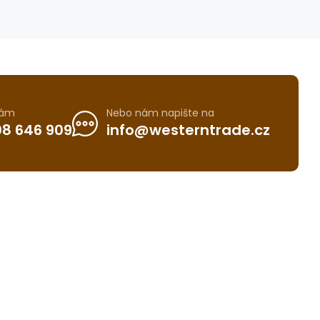
nám
Nebo nám napište na
8 646 909
info@westerntrade.cz