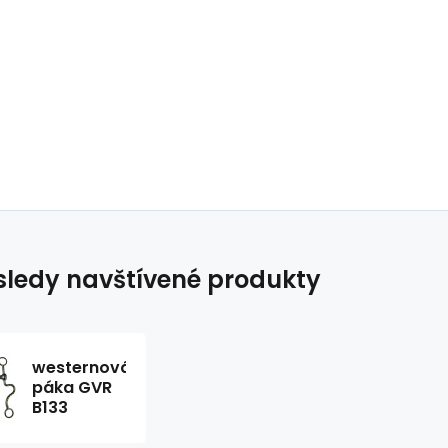
ledy navštívené produkty
westernová
páka GVR
B133