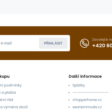
Zavolejte 
PŘIHLÁSIT
+420 60
ákupu
Další informace
ní podmínky
Splátky
 a platba
------------------
ční řád
chopperhorse.cz
 a výměna zboží
westernmoda.cz