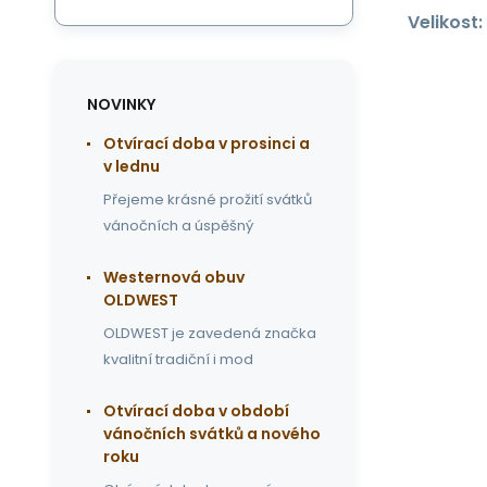
Velikost:
NOVINKY
Otvírací doba v prosinci a
v lednu
Přejeme krásné prožití svátků
vánočních a úspěšný
Westernová obuv
OLDWEST
OLDWEST je zavedená značka
kvalitní tradiční i mod
Otvírací doba v období
vánočních svátků a nového
roku