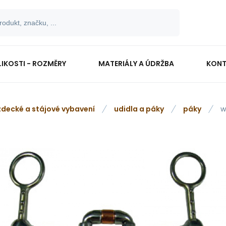
LIKOSTI - ROZMĚRY
MATERIÁLY A ÚDRŽBA
KONT
zdecké a stájové vybavení
udidla a páky
páky
w