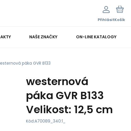
Přihlásit
Košík
AKTY
NAŠE ZNAČKY
ON-LINE KATALOGY
esternová páka GVR B133
westernová
páka GVR B133
Velikost: 12,5 cm
Kód:
A70089_340:1_