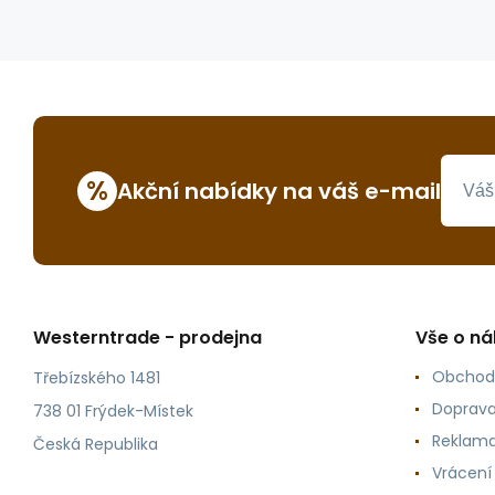
%
Akční nabídky na váš e-mail
Westerntrade - prodejna
Vše o n
Obchod
Třebízského 1481
Doprava
738 01 Frýdek-Místek
Reklama
Česká Republika
Vrácení