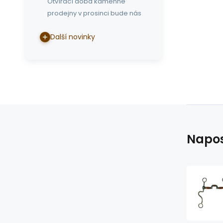
Otvírací doba kamenné
prodejny v prosinci bude nás
Další novinky
Napos