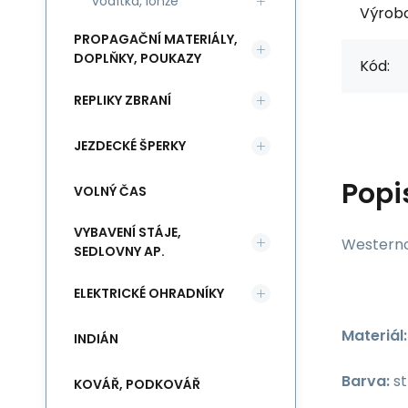
vodítka, lonže
Výrob
PROPAGAČNÍ MATERIÁLY,
DOPLŇKY, POUKAZY
Kód:
REPLIKY ZBRANÍ
JEZDECKÉ ŠPERKY
Popi
VOLNÝ ČAS
VYBAVENÍ STÁJE,
Westerno
SEDLOVNY AP.
ELEKTRICKÉ OHRADNÍKY
Materiál:
INDIÁN
Barva:
st
KOVÁŘ, PODKOVÁŘ