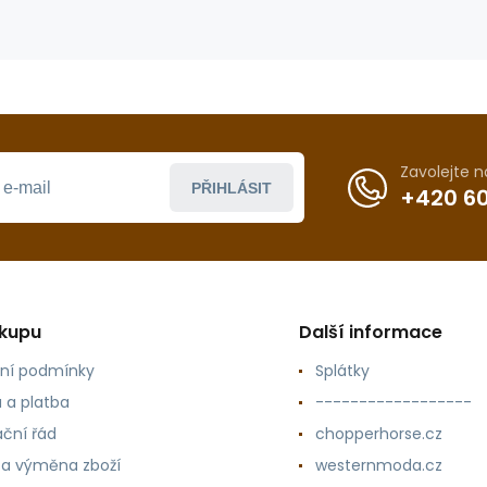
Zavolejte 
PŘIHLÁSIT
+420 60
ákupu
Další informace
ní podmínky
Splátky
 a platba
------------------
ční řád
chopperhorse.cz
 a výměna zboží
westernmoda.cz