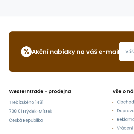
%
Akční nabídky na váš e-mail
Westerntrade - prodejna
Vše o n
Obchod
Třebízského 1481
Doprava
738 01 Frýdek-Místek
Reklama
Česká Republika
Vrácení