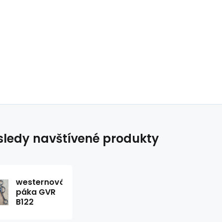
ledy navštívené produkty
westernová
páka GVR
B122