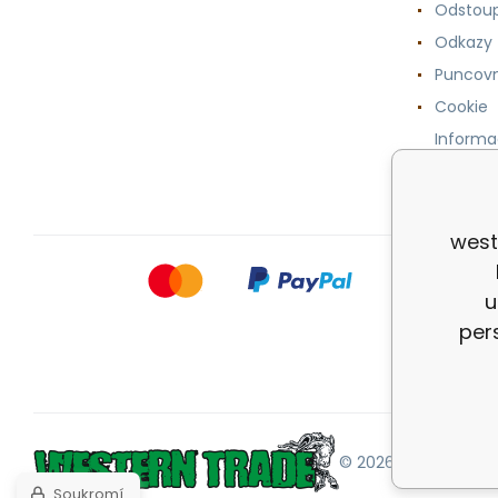
Odstoup
Odkazy
Puncovn
Cookie
Informa
osobníc
west
u
per
© 2026 |
Mapa strán
Soukromí