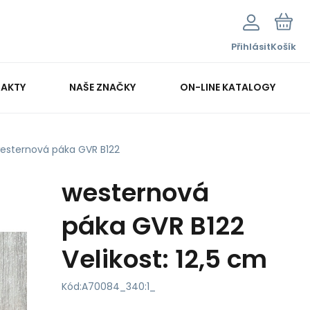
Přihlásit
Košík
AKTY
NAŠE ZNAČKY
ON-LINE KATALOGY
esternová páka GVR B122
westernová
páka GVR B122
Velikost: 12,5 cm
Kód:
A70084_340:1_