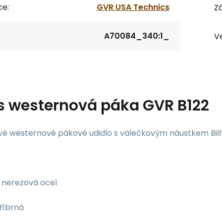
ce:
GVR USA Technics
Zá
A70084_340:1_
Ve
s
westernová páka GVR B122
vé westernové pákové udidlo s válečkovým náustkem Bill
nerezová ocel
říbrná