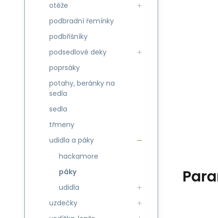
otěže
podbradní řemínky
podbřišníky
podsedlové deky
poprsáky
potahy, beránky na
sedla
sedla
třmeny
udidla a páky
hackamore
Para
páky
udidla
uzdečky