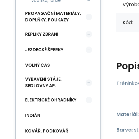
vodítka, lonže
Výrob
PROPAGAČNÍ MATERIÁLY,
DOPLŇKY, POUKAZY
Kód:
REPLIKY ZBRANÍ
JEZDECKÉ ŠPERKY
Popi
VOLNÝ ČAS
VYBAVENÍ STÁJE,
Tréninko
SEDLOVNY AP.
ELEKTRICKÉ OHRADNÍKY
Materiál:
INDIÁN
Barva:
st
KOVÁŘ, PODKOVÁŘ