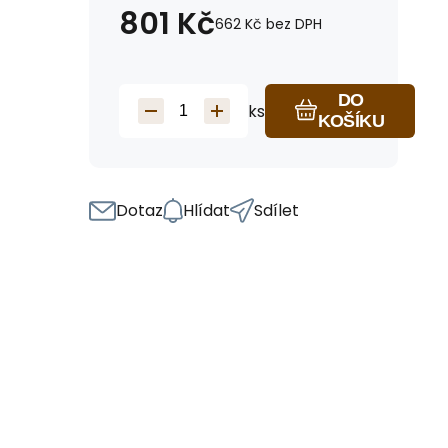
801
Kč
662
Kč
bez DPH
DO
ks
KOŠÍKU
Dotaz
Hlídat
Sdílet