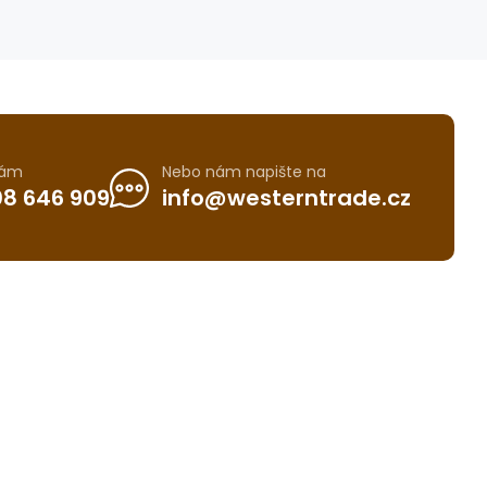
nám
Nebo nám napište na
8 646 909
info@westerntrade.cz