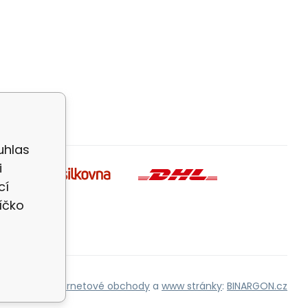
uhlas
i
cí
íčko
Internetové obchody
a
www stránky
:
BINARGON.cz