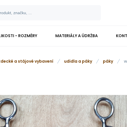
LIKOSTI - ROZMĚRY
MATERIÁLY A ÚDRŽBA
KONT
zdecké a stájové vybavení
udidla a páky
páky
w