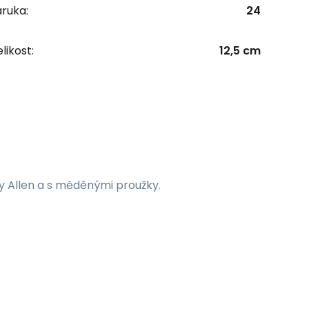
ruka:
24
likost:
12,5 cm
y Allen a s měděnými proužky.