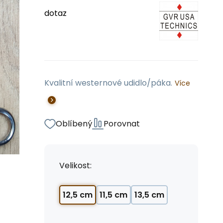
dotaz
Kvalitní westernové udidlo/páka.
Více
Oblíbený
Porovnat
Velikost:
12,5 cm
11,5 cm
13,5 cm