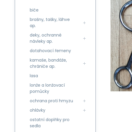
biče
brašny, tašky, láhve
ap.
deky, ochranné
návleky ap.
dotahovací řemeny
kamaše, bandáže,
chrániče ap.
lasa
lonže a lonžovací
pomůcky
ochrana proti hmyzu
ohlávky
ostatní doplňky pro
sedla