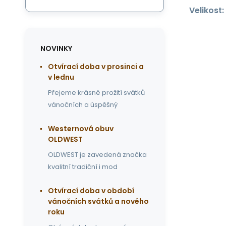
Velikost:
NOVINKY
Otvírací doba v prosinci a
v lednu
Přejeme krásné prožití svátků
vánočních a úspěšný
Westernová obuv
OLDWEST
OLDWEST je zavedená značka
kvalitní tradiční i mod
Otvírací doba v období
vánočních svátků a nového
roku