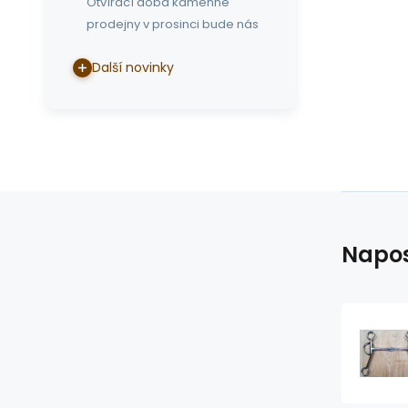
Otvírací doba kamenné
prodejny v prosinci bude nás
Další novinky
Napos