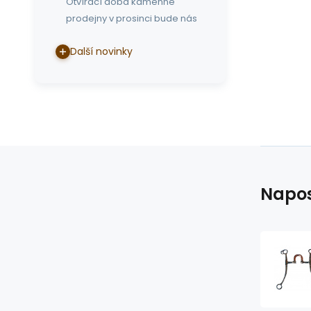
Otvírací doba kamenné
prodejny v prosinci bude nás
Další novinky
Napos