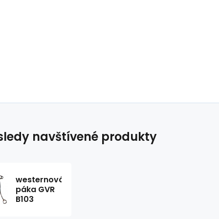
ledy navštívené produkty
westernová
páka GVR
B103