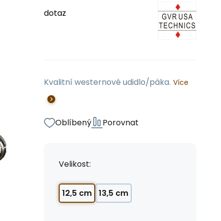
dotaz
Kvalitní westernové udidlo/páka.
Více
Oblíbený
Porovnat
Velikost:
12,5 cm
13,5 cm