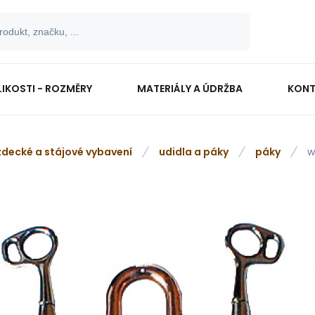
LIKOSTI - ROZMĚRY
MATERIÁLY A ÚDRŽBA
KONT
zdecké a stájové vybavení
udidla a páky
páky
w