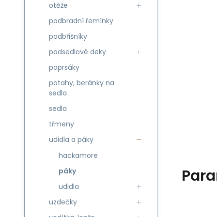
otěže
podbradní řemínky
podbřišníky
podsedlové deky
poprsáky
potahy, beránky na
sedla
sedla
třmeny
udidla a páky
hackamore
Para
páky
udidla
uzdečky