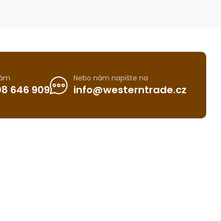
nám
Nebo nám napište na
8 646 909
info@westerntrade.cz