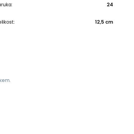
ruka:
24
likost:
12,5 cm
kem.