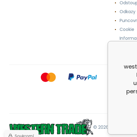
Odstoup
Odkazy
Puncovn
Cookie
Informa
osobníc
west
u
per
© 2026 |
Mapa strán
Soukromí