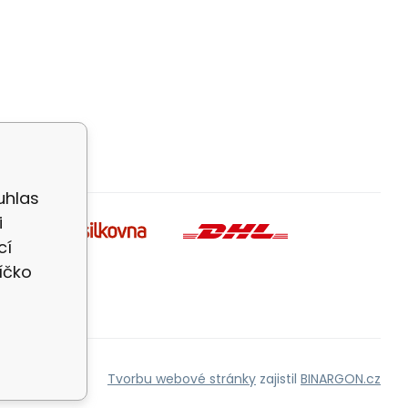
uhlas
i
cí
íčko
Tvorbu webové stránky
zajistil
BINARGON.cz