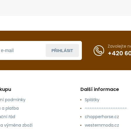
Zavolejte 
PŘIHLÁSIT
+420 60
ákupu
Další informace
ní podmínky
Splátky
 a platba
------------------
ční řád
chopperhorse.cz
 a výměna zboží
westernmoda.cz