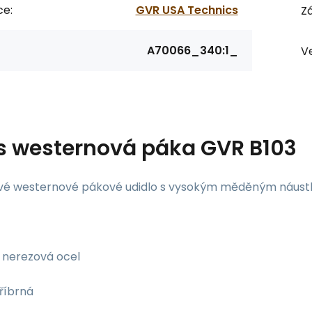
ce:
GVR USA Technics
Zá
A70066_340:1_
Ve
s
westernová páka GVR B103
vé westernové pákové udidlo s vysokým měděným náust
nerezová ocel
říbrná