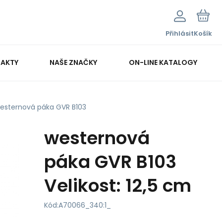
Přihlásit
Košík
AKTY
NAŠE ZNAČKY
ON-LINE KATALOGY
esternová páka GVR B103
westernová
páka GVR B103
Velikost: 12,5 cm
Kód:
A70066_340:1_