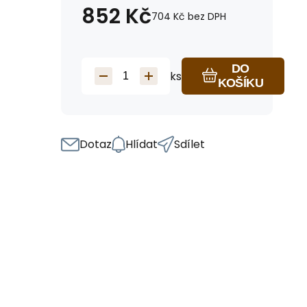
852
Kč
704
Kč
bez DPH
DO
ks
KOŠÍKU
Dotaz
Hlídat
Sdílet