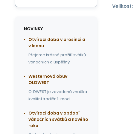
Velikost:
NOVINKY
Otvírací doba v prosinci a
v lednu
Přejeme krásné prožití svátků
vánočních a úspěšný
Westernová obuv
OLDWEST
OLDWEST je zavedená značka
kvalitní tradiční i mod
Otvírací doba v období
vánočních svátků a nového
roku