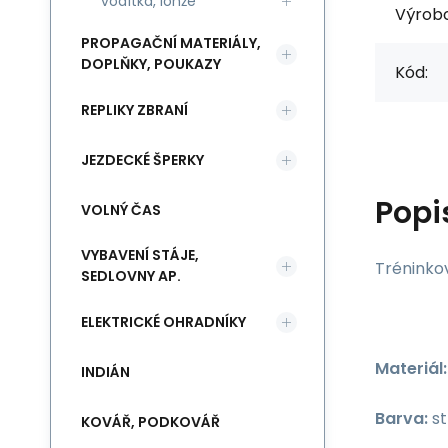
vodítka, lonže
Výrob
PROPAGAČNÍ MATERIÁLY,
DOPLŇKY, POUKAZY
Kód:
REPLIKY ZBRANÍ
JEZDECKÉ ŠPERKY
Popi
VOLNÝ ČAS
VYBAVENÍ STÁJE,
Tréninko
SEDLOVNY AP.
ELEKTRICKÉ OHRADNÍKY
Materiál:
INDIÁN
Barva:
st
KOVÁŘ, PODKOVÁŘ