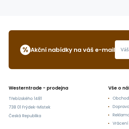
%
Akční nabídky na váš e-mail
Westerntrade - prodejna
Vše o n
Obchod
Třebízského 1481
Doprava
738 01 Frýdek-Místek
Reklama
Česká Republika
Vrácení