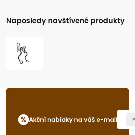
Naposledy navštívené produkty
westernová
páka
GVR
B082
%
Akční nabídky na váš e-mail
P