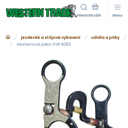
Hledat
Menu
jezdecké a stájové vybavení
udidla a páky
westernová páka GVR B082