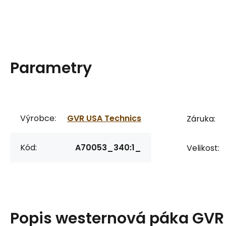
Parametry
Výrobce:
GVR USA Technics
Záruka:
Kód:
A70053_340:1_
Velikost:
Popis
westernová páka GVR