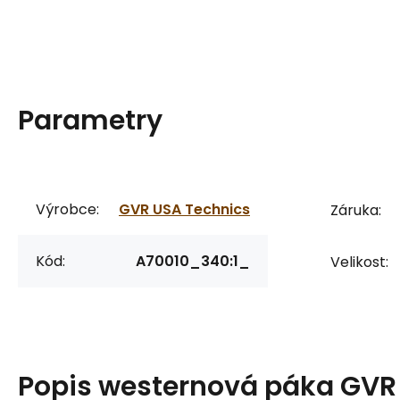
Parametry
Výrobce:
GVR USA Technics
Záruka:
Kód:
A70010_340:1_
Velikost:
Popis
westernová páka GVR