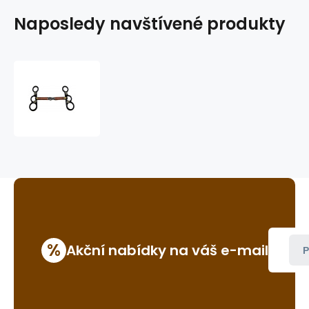
Naposledy navštívené produkty
westernová
páka
GVR
B038
%
Akční nabídky na váš e-mail
P