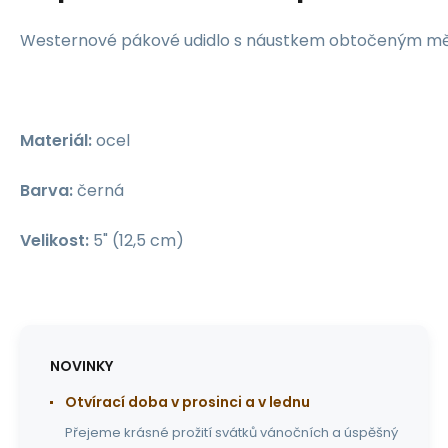
Westernové pákové udidlo s náustkem obtočeným m
Materiál:
ocel
Barva:
černá
Velikost:
5" (12,5 cm)
NOVINKY
Otvírací doba v prosinci a v lednu
Přejeme krásné prožití svátků vánočních a úspěšný