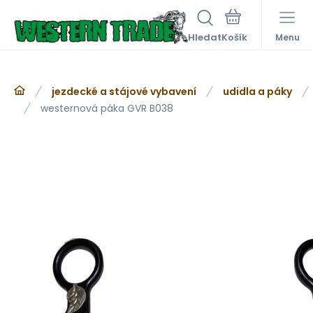
Hledat
Menu
jezdecké a stájové vybavení
udidla a páky
westernová páka GVR B038