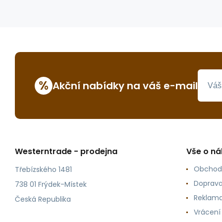
%
Akční nabídky na váš e-mail
Westerntrade - prodejna
Vše o n
Obchod
Třebízského 1481
Doprava
738 01 Frýdek-Místek
Reklama
Česká Republika
Vrácení