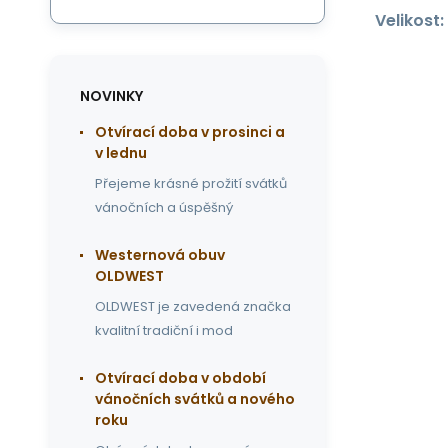
Velikost:
NOVINKY
Otvírací doba v prosinci a
v lednu
Přejeme krásné prožití svátků
vánočních a úspěšný
Westernová obuv
OLDWEST
OLDWEST je zavedená značka
kvalitní tradiční i mod
Otvírací doba v období
vánočních svátků a nového
roku