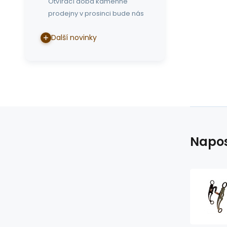
Otvírací doba kamenné
prodejny v prosinci bude nás
Další novinky
Napos