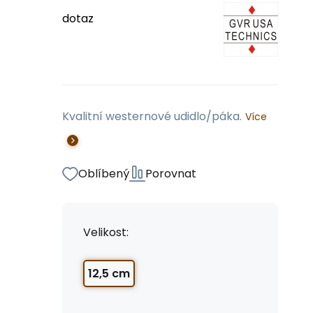
dotaz
Kvalitní westernové udidlo/páka.
Více
Oblíbený
Porovnat
Velikost:
12,5 cm