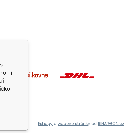
š
mohli
cí
íčko
Eshopy
a
webové stránky
od
BINARGON.cz