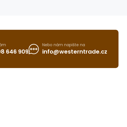
nám
Nebo nám napište na
8 646 909
info@westerntrade.cz