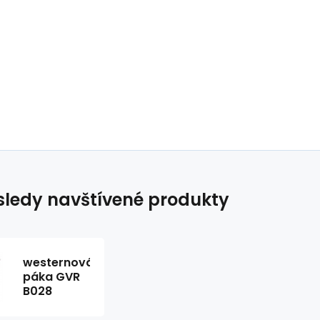
ledy navštívené produkty
westernová
páka GVR
B028