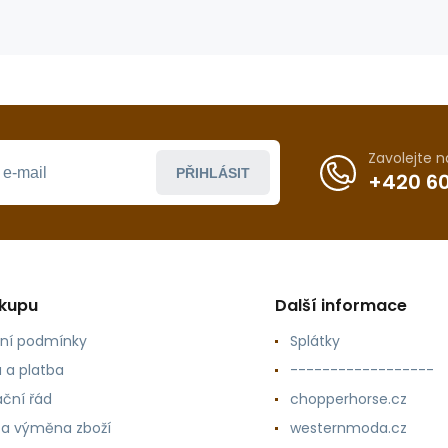
Zavolejte 
PŘIHLÁSIT
+420 60
ákupu
Další informace
ní podmínky
Splátky
 a platba
------------------
ční řád
chopperhorse.cz
 a výměna zboží
westernmoda.cz