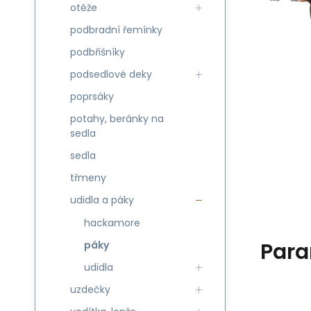
otěže
podbradní řemínky
podbřišníky
podsedlové deky
poprsáky
potahy, beránky na
sedla
sedla
třmeny
udidla a páky
hackamore
Para
páky
udidla
uzdečky