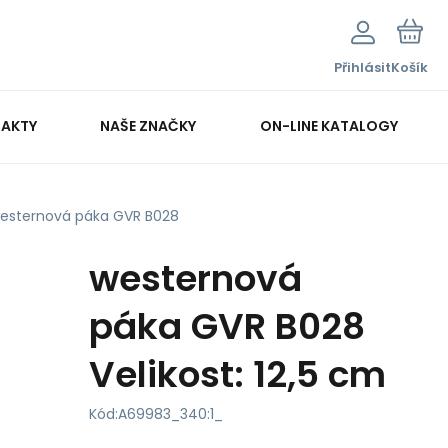
Přihlásit
Košík
AKTY
NAŠE ZNAČKY
ON-LINE KATALOGY
esternová páka GVR B028
westernová
páka GVR B028
Velikost: 12,5 cm
Kód:
A69983_340:1_