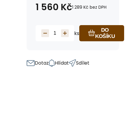
1 560
Kč
1 289
Kč
bez DPH
DO
ks
KOŠÍKU
Dotaz
Hlídat
Sdílet