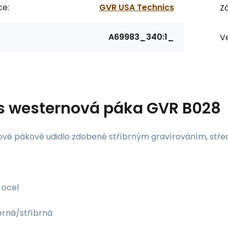
ce:
GVR USA Technics
Zá
A69983_340:1_
Ve
s
westernová páka GVR B028
vé pákové udidlo zdobené stříbrným gravírováním, stře
ocel
rná/stříbrná