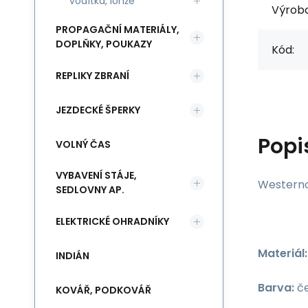
vodítka, lonže
Výrob
PROPAGAČNÍ MATERIÁLY,
DOPLŇKY, POUKAZY
Kód:
REPLIKY ZBRANÍ
JEZDECKÉ ŠPERKY
Popi
VOLNÝ ČAS
VYBAVENÍ STÁJE,
Westerno
SEDLOVNY AP.
ELEKTRICKÉ OHRADNÍKY
Materiál:
INDIÁN
Barva:
če
KOVÁŘ, PODKOVÁŘ