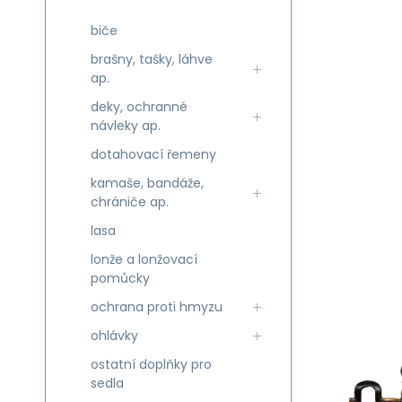
biče
brašny, tašky, láhve
ap.
deky, ochranné
návleky ap.
dotahovací řemeny
kamaše, bandáže,
chrániče ap.
lasa
lonže a lonžovací
pomůcky
ochrana proti hmyzu
ohlávky
ostatní doplňky pro
sedla