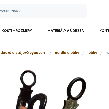
LIKOSTI - ROZMĚRY
MATERIÁLY A ÚDRŽBA
KONT
zdecké a stájové vybavení
udidla a páky
páky
w