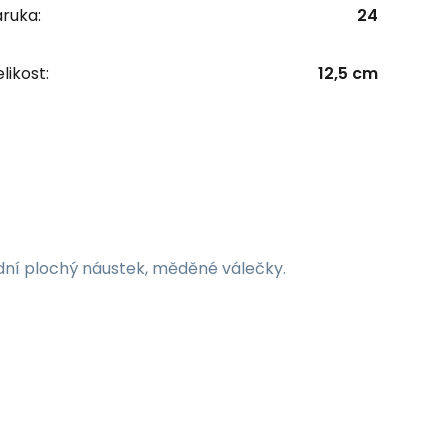
ruka:
24
likost:
12,5 cm
dní plochý náustek, měděné válečky.