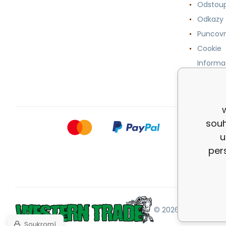
Odstoup
Odkazy
Puncovn
Cookie
Informa
osobníc
souh
u
per
© 2026 |
Mapa strán
Soukromí