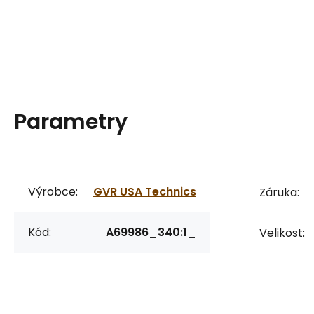
Parametry
Výrobce:
GVR USA Technics
Záruka:
Kód:
A69986_340:1_
Velikost: