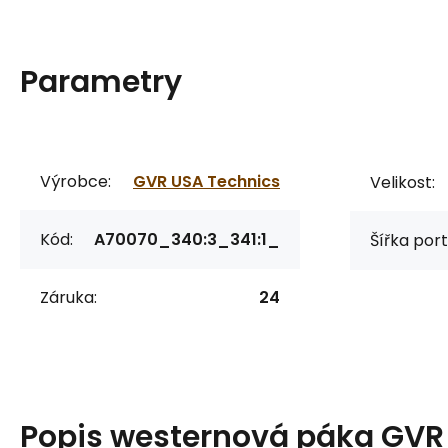
Parametry
Výrobce:
GVR USA Technics
Velikost:
Kód:
A70070_340:3_341:1_
Šířka port
Záruka:
24
Popis
westernová páka GVR