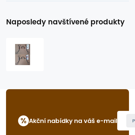
Naposledy navštívené produkty
westernová
páka
GVR
5-
1/4
%
Akční nabídky na váš e-mail
P