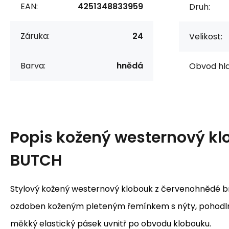
EAN:
4251348833959
Druh:
Záruka:
24
Velikost:
Barva:
hnědá
Obvod hla
Popis
kožený westernový kl
BUTCH
Stylový kožený westernový klobouk z červenohnědé b
ozdoben koženým pleteným řemínkem s nýty, pohodlné
měkký elastický pásek uvnitř po obvodu klobouku.