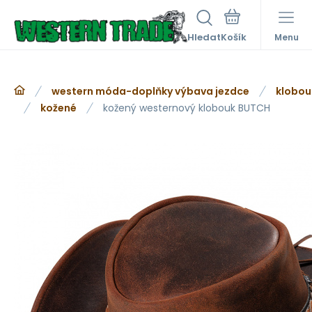
Hledat
Menu
western móda-doplňky výbava jezdce
klobou
kožené
kožený westernový klobouk BUTCH