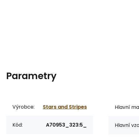
Parametry
Výrobce:
Stars and Stripes
Hlavní mat
Kód:
A70953_323:5_
Hlavní vzo