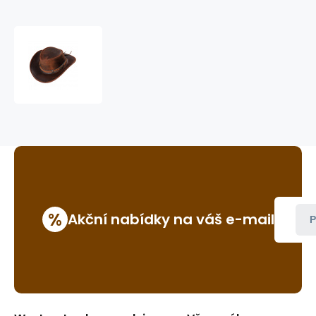
kožený
westernový
klobouk
BUTCH
%
Akční nabídky na váš e-mail
P