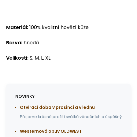
Materiál:
100% kvalitní hovězí kůže
Barva:
hnědá
Velikosti:
S, M, L, XL
NOVINKY
Otvírací doba v prosinci a v lednu
Přejeme krásné prožití svátků vánočních a úspěšný
Westernová obuv OLDWEST