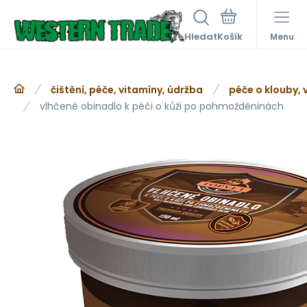
Hledat
Menu
čištění, péče, vitamíny, údržba
péče o klouby, 
vlhčené obinadlo k péči o kůži po pohmožděninách