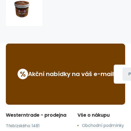
vlhčené
obinadlo
k
péči
o
kůži
po
pohmožděninách
%
Akční nabídky na váš e-mail
P
Westerntrade - prodejna
Vše o nákupu
Obchodní podmínky
Třebízského 1481