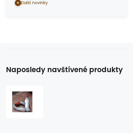
Další novinky
Naposledy navštívené produkty
třmeny
hliníkové
GVR
574