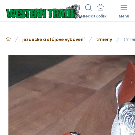
Hledat
Menu
jezdecké a stájové vybavení
třmeny
třmen