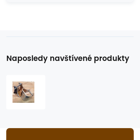
Naposledy navštívené produkty
třmeny
GVR
Buckaroo