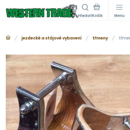
Hledat
Menu
jezdecké a stájové vybavení
třmeny
třme