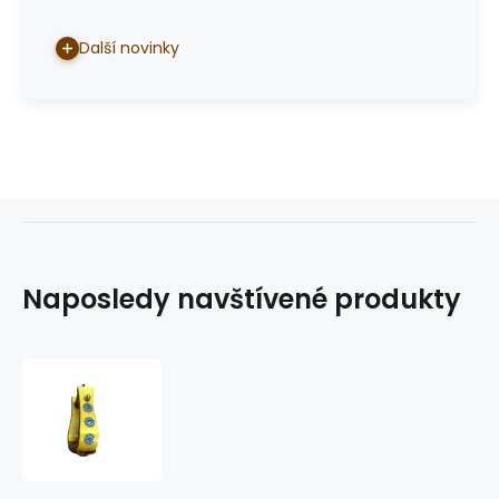
Další novinky
Naposledy navštívené produkty
třmeny
dřevěné
GVR
581H