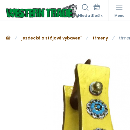
Hledat
Menu
jezdecké a stájové vybavení
třmeny
třme